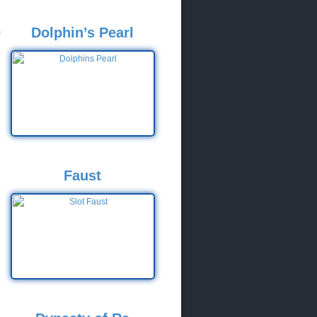
0
Dolphin’s Pearl
Faust