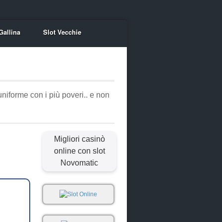
Gallina
Slot Vecchie
niforme con i più poveri.. e non
Migliori casinò
online con slot
Novomatic