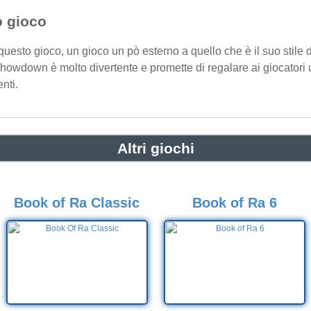
o gioco
uesto gioco, un gioco un pò esterno a quello che è il suo stile 
howdown è molto divertente e promette di regalare ai giocatori
nti.
Altri giochi
Book of Ra Classic
Book of Ra 6