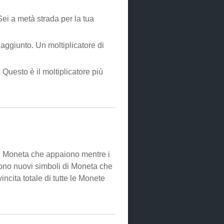
Sei a metà strada per la tua
 aggiunto. Un moltiplicatore di
 Questo è il moltiplicatore più
di Moneta che appaiono mentre i
sono nuovi simboli di Moneta che
incita totale di tutte le Monete