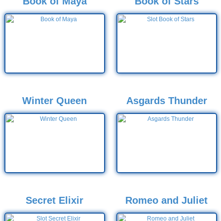
Book of Maya
Book of Stars
Winter Queen
Asgards Thunder
Secret Elixir
Romeo and Juliet