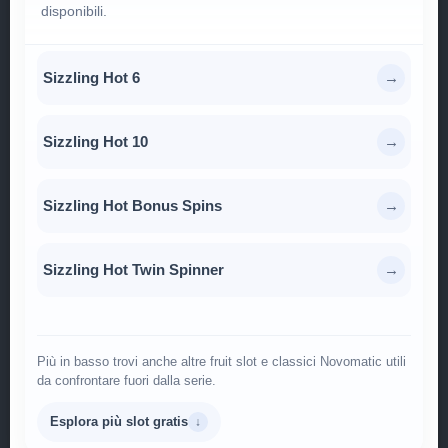
disponibili.
Sizzling Hot 6
→
Sizzling Hot 10
→
Sizzling Hot Bonus Spins
→
Sizzling Hot Twin Spinner
→
Più in basso trovi anche altre fruit slot e classici Novomatic utili
da confrontare fuori dalla serie.
Esplora più slot gratis
↓