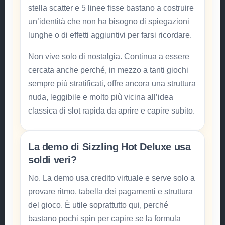
stella scatter e 5 linee fisse bastano a costruire
un’identità che non ha bisogno di spiegazioni
lunghe o di effetti aggiuntivi per farsi ricordare.
Non vive solo di nostalgia. Continua a essere
cercata anche perché, in mezzo a tanti giochi
sempre più stratificati, offre ancora una struttura
nuda, leggibile e molto più vicina all’idea
classica di slot rapida da aprire e capire subito.
La demo di Sizzling Hot Deluxe usa
soldi veri?
No. La demo usa credito virtuale e serve solo a
provare ritmo, tabella dei pagamenti e struttura
del gioco. È utile soprattutto qui, perché
bastano pochi spin per capire se la formula