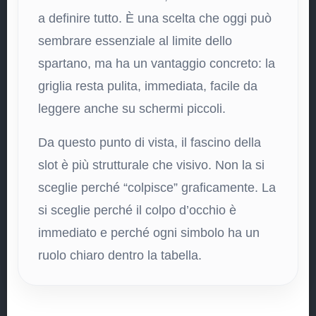
a definire tutto. È una scelta che oggi può
sembrare essenziale al limite dello
spartano, ma ha un vantaggio concreto: la
griglia resta pulita, immediata, facile da
leggere anche su schermi piccoli.
Da questo punto di vista, il fascino della
slot è più strutturale che visivo. Non la si
sceglie perché “colpisce” graficamente. La
si sceglie perché il colpo d’occhio è
immediato e perché ogni simbolo ha un
ruolo chiaro dentro la tabella.