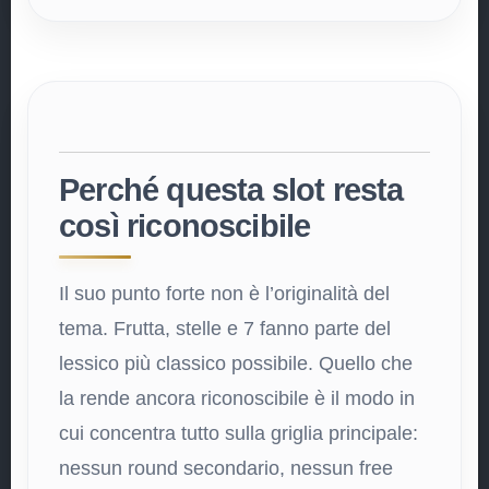
Perché questa slot resta
così riconoscibile
Il suo punto forte non è l’originalità del
tema. Frutta, stelle e 7 fanno parte del
lessico più classico possibile. Quello che
la rende ancora riconoscibile è il modo in
cui concentra tutto sulla griglia principale:
nessun round secondario, nessun free