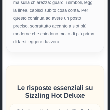
ma sulla chiarezza: guardi i simboli, leggi
la linea, capisci subito cosa conta. Per
questo continua ad avere un posto
preciso, soprattutto accanto a slot più
moderne che chiedono molto di più prima
di farsi leggere davvero.
Le risposte essenziali su
Sizzling Hot Deluxe