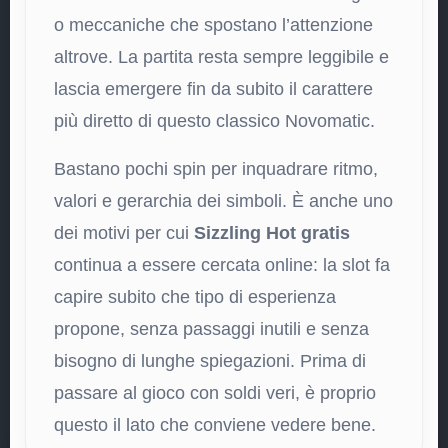
o meccaniche che spostano l’attenzione
altrove. La partita resta sempre leggibile e
lascia emergere fin da subito il carattere
più diretto di questo classico Novomatic.
Bastano pochi spin per inquadrare ritmo,
valori e gerarchia dei simboli. È anche uno
dei motivi per cui
Sizzling Hot gratis
continua a essere cercata online: la slot fa
capire subito che tipo di esperienza
propone, senza passaggi inutili e senza
bisogno di lunghe spiegazioni. Prima di
passare al gioco con soldi veri, è proprio
questo il lato che conviene vedere bene.