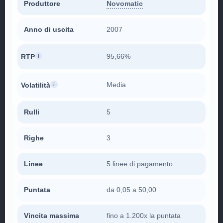
Produttore
Novomatic
Anno di uscita
2007
95,66%
RTP
i
Media
Volatilità
i
Rulli
5
Righe
3
Linee
5 linee di pagamento
Puntata
da 0,05 a 50,00
Vincita massima
fino a 1.200x la puntata