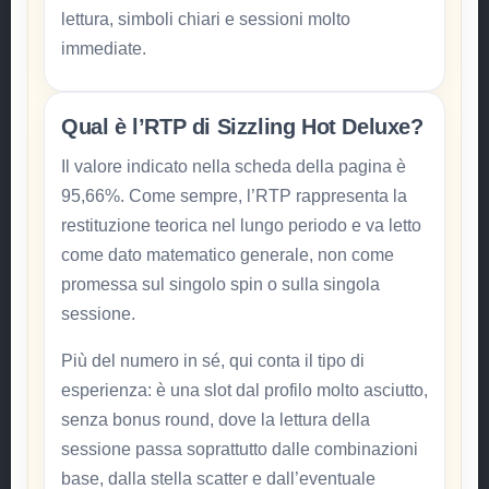
lettura, simboli chiari e sessioni molto
immediate.
Qual è l’RTP di Sizzling Hot Deluxe?
Il valore indicato nella scheda della pagina è
95,66%. Come sempre, l’RTP rappresenta la
restituzione teorica nel lungo periodo e va letto
come dato matematico generale, non come
promessa sul singolo spin o sulla singola
sessione.
Più del numero in sé, qui conta il tipo di
esperienza: è una slot dal profilo molto asciutto,
senza bonus round, dove la lettura della
sessione passa soprattutto dalle combinazioni
base, dalla stella scatter e dall’eventuale