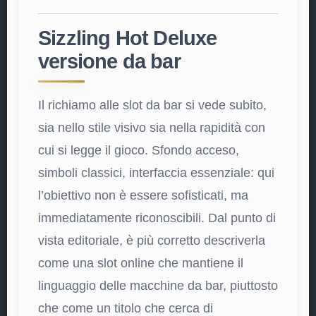
Sizzling Hot Deluxe
versione da bar
Il richiamo alle slot da bar si vede subito,
sia nello stile visivo sia nella rapidità con
cui si legge il gioco. Sfondo acceso,
simboli classici, interfaccia essenziale: qui
l’obiettivo non è essere sofisticati, ma
immediatamente riconoscibili. Dal punto di
vista editoriale, è più corretto descriverla
come una slot online che mantiene il
linguaggio delle macchine da bar, piuttosto
che come un titolo che cerca di