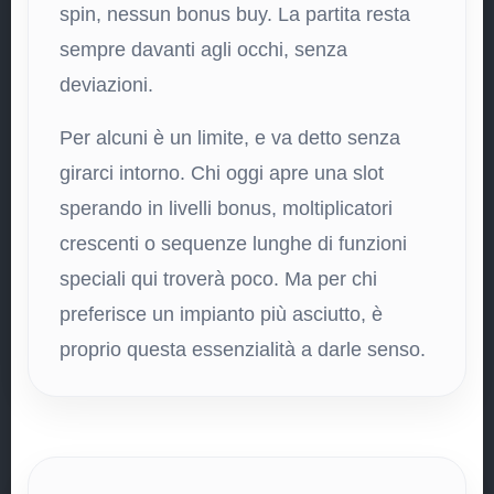
spin, nessun bonus buy. La partita resta
sempre davanti agli occhi, senza
deviazioni.
Per alcuni è un limite, e va detto senza
girarci intorno. Chi oggi apre una slot
sperando in livelli bonus, moltiplicatori
crescenti o sequenze lunghe di funzioni
speciali qui troverà poco. Ma per chi
preferisce un impianto più asciutto, è
proprio questa essenzialità a darle senso.