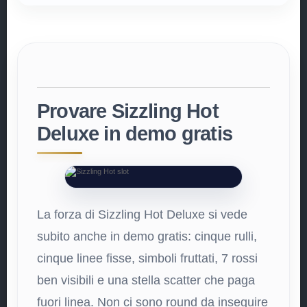
Provare Sizzling Hot
Deluxe in demo gratis
La forza di Sizzling Hot Deluxe si vede
subito anche in demo gratis: cinque rulli,
cinque linee fisse, simboli fruttati, 7 rossi
ben visibili e una stella scatter che paga
fuori linea. Non ci sono round da inseguire