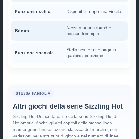
Funzione rischio
Disponibile dopo una vincita
Nessun bonus round e
Bonus
nessun free spin
Stella scatter che paga in
Funzione speciale
qualsiasi posizione
STESSA FAMIGLIA
Altri giochi della serie Sizzling Hot
Sizzling Hot Deluxe fa parte della serie Sizzling Hot di
Novomatic. Anche gli altri capitoli della stessa linea
mantengono l’impostazione classica del marchio, con
variazioni nella struttura di gioco e nel numero di linee