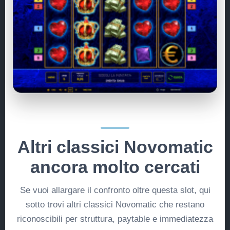
Altri classici Novomatic
ancora molto cercati
Se vuoi allargare il confronto oltre questa slot, qui
sotto trovi altri classici Novomatic che restano
riconoscibili per struttura, paytable e immediatezza