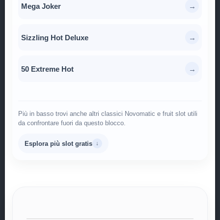
Mega Joker
→
Sizzling Hot Deluxe
→
50 Extreme Hot
→
Più in basso trovi anche altri classici Novomatic e fruit slot utili
da confrontare fuori da questo blocco.
Esplora più slot gratis
↓