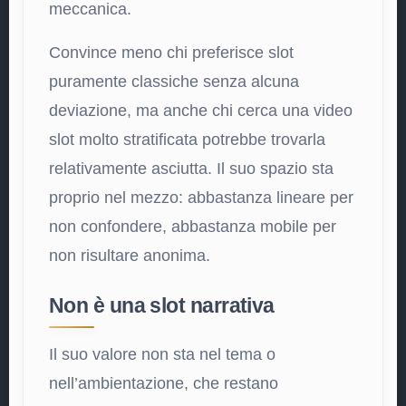
meccanica.
Convince meno chi preferisce slot
puramente classiche senza alcuna
deviazione, ma anche chi cerca una video
slot molto stratificata potrebbe trovarla
relativamente asciutta. Il suo spazio sta
proprio nel mezzo: abbastanza lineare per
non confondere, abbastanza mobile per
non risultare anonima.
Non è una slot narrativa
Il suo valore non sta nel tema o
nell’ambientazione, che restano