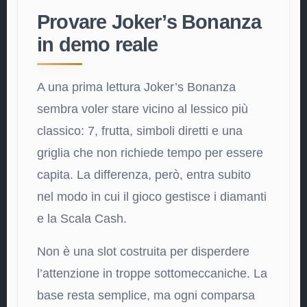
Provare Joker’s Bonanza
in demo reale
A una prima lettura Joker’s Bonanza
sembra voler stare vicino al lessico più
classico: 7, frutta, simboli diretti e una
griglia che non richiede tempo per essere
capita. La differenza, però, entra subito
nel modo in cui il gioco gestisce i diamanti
e la Scala Cash.
Non è una slot costruita per disperdere
l’attenzione in troppe sottomeccaniche. La
base resta semplice, ma ogni comparsa