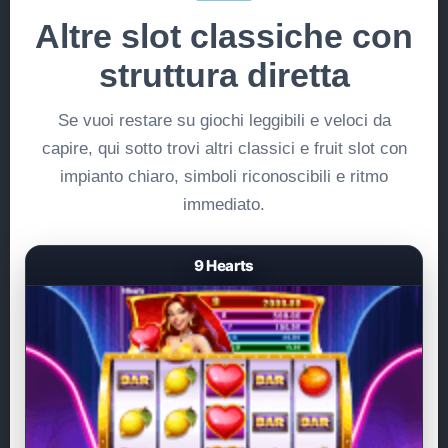
Altre slot classiche con
struttura diretta
Se vuoi restare su giochi leggibili e veloci da
capire, qui sotto trovi altri classici e fruit slot con
impianto chiaro, simboli riconoscibili e ritmo
immediato.
9 Hearts