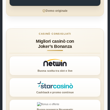
Demo originale
CASINÒ CONSIGLIATI
Migliori casinò con
Joker’s Bonanza
Buona scelta tra slot e live
Cashback e promo continue
Buona presenza Novomatic