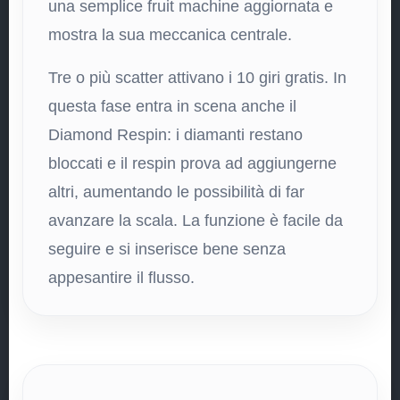
una semplice fruit machine aggiornata e
mostra la sua meccanica centrale.
Tre o più scatter attivano i 10 giri gratis. In
questa fase entra in scena anche il
Diamond Respin: i diamanti restano
bloccati e il respin prova ad aggiungerne
altri, aumentando le possibilità di far
avanzare la scala. La funzione è facile da
seguire e si inserisce bene senza
appesantire il flusso.