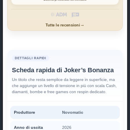
→
Tutte le recensioni
DETTAGLI RAPIDI
Scheda rapida di Joker’s Bonanza
Un titolo che resta semplice da leggere in superficie, ma
che aggiunge un livello di tensione in più con scala Cash,
diamanti, bombe e free games con respin dedicato.
Produttore
Novomatic
Anno di uscita
2026