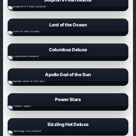
Lord of the Ocean
Columbus Deluxe
Apollo God of the Sun
Power Stars
Sizzling Hot Deluxe