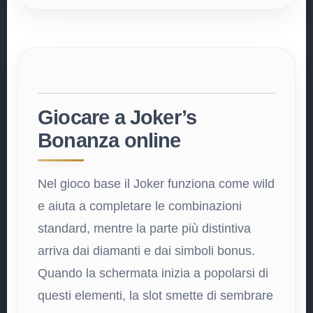
Giocare a Joker’s
Bonanza online
Nel gioco base il Joker funziona come wild
e aiuta a completare le combinazioni
standard, mentre la parte più distintiva
arriva dai diamanti e dai simboli bonus.
Quando la schermata inizia a popolarsi di
questi elementi, la slot smette di sembrare