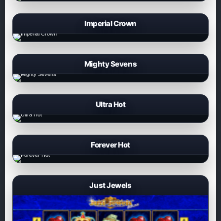
Imperial Crown
Mighty Sevens
Ultra Hot
Forever Hot
Just Jewels