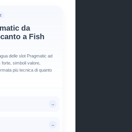
E
gmatic da
ccanto a Fish
ingua delle slot Pragmatic ad
s forte, simboli valore,
ermata più tecnica di quanto
→
→