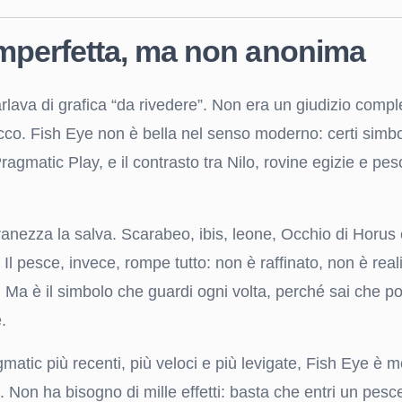
imperfetta, ma non anonima
rlava di grafica “da rivedere”. Non era un giudizio comp
cco. Fish Eye non è bella nel senso moderno: certi simbo
gmatic Play, e il contrasto tra Nilo, rovine egizie e pesc
anezza la salva. Scarabeo, ibis, leone, Occhio di Horus 
. Il pesce, invece, rompe tutto: non è raffinato, non è re
 Ma è il simbolo che guardi ogni volta, perché sai che po
.
gmatic più recenti, più veloci e più levigate, Fish Eye 
e. Non ha bisogno di mille effetti: basta che entri un pe