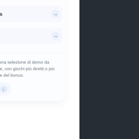
s
→
→
 una selezione di demo da
 con giochi più diretti o più
e del bonus.
o
↓