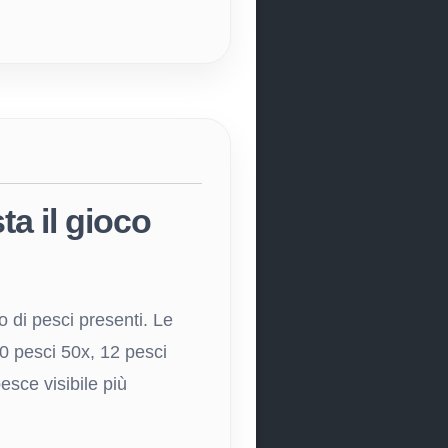
a il gioco
 di pesci presenti. Le
0 pesci 50x, 12 pesci
sce visibile più