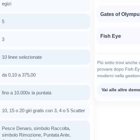
egizi
Gates of Olympu
5
Fish Eye
3
10 linee selezionate
Più sotto trovi anche
provare dopo Fish Eye,
da 0,10 a 375,00
moderni nella gestion
Vai alle altre dem
fino a 10.000x la puntata
10, 15 o 20 giri gratis con 3, 4 o 5 Scatter
Pesce Denaro, simbolo Raccolta,
simbolo Rimozione, Puntata Ante,