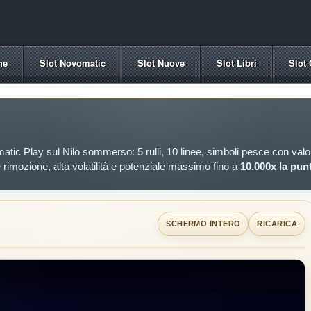
ne
Slot Novomatic
Slot Nuove
Slot Libri
Slot 
tic Play sul Nilo sommerso: 5 rulli, 10 linee, simboli pesce con valor
 rimozione, alta volatilità e potenziale massimo fino a
10.000x la pun
SCHERMO INTERO
RICARICA