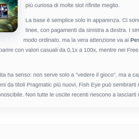
più curiosa di molte slot rifinite meglio.
La base è semplice solo in apparenza. Ci sono 
linee, con pagamenti da sinistra a destra. I si
modo ordinato, ma la vera attenzione va ai
Pe
rire con valori casuali da 0,1x a 100x, mentre nei Free 
ta ha senso: non serve solo a “vedere il gioco”, ma a cap
ni da titoli Pragmatic più nuovi, Fish Eye può sembrarti
noscibile. Non tutte le uscite recenti riescono a lasciarti 