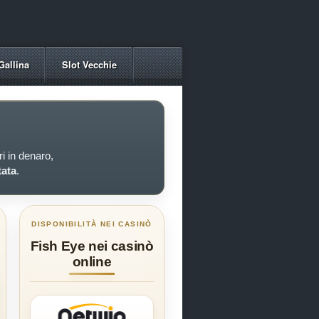
Gallina
Slot Vecchie
i in denaro,
tata
.
DISPONIBILITÀ NEI CASINÒ
Fish Eye nei casinò
online