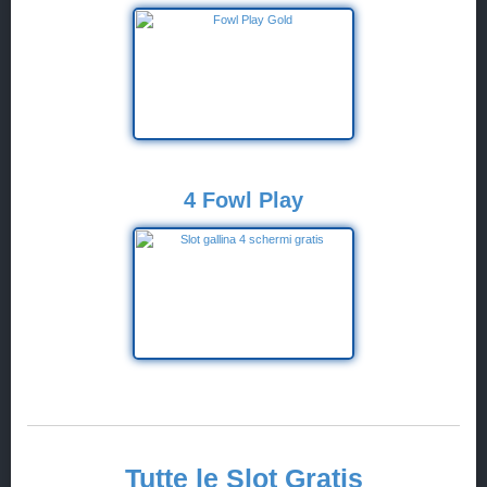
4 Fowl Play
Tutte le Slot Gratis