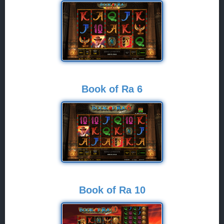
Book of Ra 6
Book of Ra 10