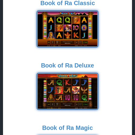
Book of Ra Classic
Book of Ra Deluxe
Book of Ra Magic