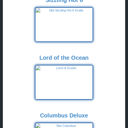
Sizzling Hot 6
Lord of the Ocean
Columbus Deluxe