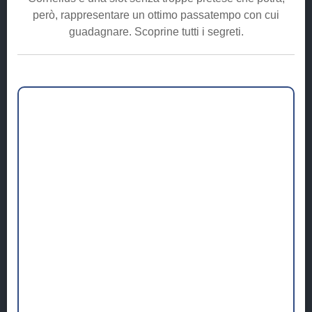
però, rappresentare un ottimo passatempo con cui
guadagnare. Scoprine tutti i segreti.