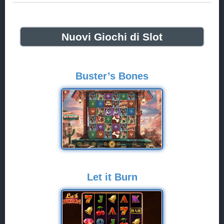
Nuovi Giochi di Slot
Buster’s Bones
Let it Burn