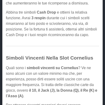
che aumenteranno le tue ricompense a dismisura.
Abbina tre simboli
Cash Drop
e ottieni la relativa
funzione. Avrai
3 respin
durante cui i simboli scelti
rimarranno al loro posto e scivoleranno, via via, di
posizione. Se la fortuna ti assisterà, otterrai altri simboli
Cash Drop e i tuoi respin ricominceranno da capo.
Simboli Vincenti Nella Slot Cornelius
Quali sono i
simboli vincenti su Cornelius
? Ve ne
sono alcuni con un valore minimo ma che, per
esperienza, posso dirti essere soliti uscire con una
maggiore frequenza. Si tratta delle classiche carte da
gioco, ovvero
il 10, il Jack (J), la Donna (Q), il Re (K) e
l’Asso (A)
.