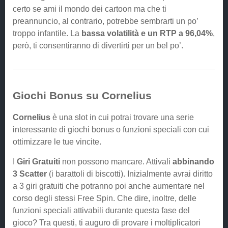
certo se ami il mondo dei cartoon ma che ti
preannuncio, al contrario, potrebbe sembrarti un po’
troppo infantile. La
bassa volatilità e un RTP a 96,04%
,
però, ti consentiranno di divertirti per un bel po’.
Giochi Bonus su Cornelius
Cornelius
è una slot in cui potrai trovare una serie
interessante di giochi bonus o funzioni speciali con cui
ottimizzare le tue vincite.
I
Giri Gratuiti
non possono mancare. Attivali
abbinando
3 Scatter
(i barattoli di biscotti). Inizialmente avrai diritto
a 3 giri gratuiti che potranno poi anche aumentare nel
corso degli stessi Free Spin. Che dire, inoltre, delle
funzioni speciali attivabili durante questa fase del
gioco? Tra questi, ti auguro di provare i moltiplicatori