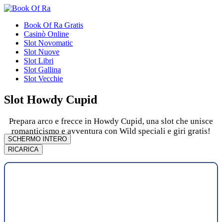
Book Of Ra Gratis
Casinò Online
Slot Novomatic
Slot Nuove
Slot Libri
Slot Gallina
Slot Vecchie
Slot Howdy Cupid
Prepara arco e frecce in Howdy Cupid, una slot che unisce
romanticismo e avventura con Wild speciali e giri gratis!
SCHERMO INTERO
RICARICA