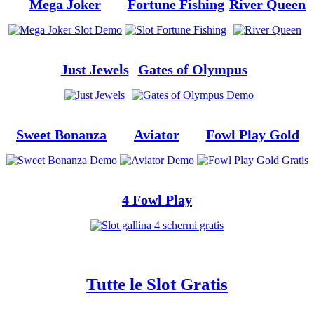
Mega Joker
Fortune Fishing
River Queen
Just Jewels
Gates of Olympus
Sweet Bonanza
Aviator
Fowl Play Gold
4 Fowl Play
Tutte le Slot Gratis