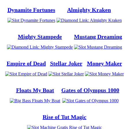
Dynamite Fortunes
Almighty Kraken
Mighty Stampede
Mustang Dreaming
Empire of Dead
Stellar Joker
Money Maker
Floats My Boat
Gates of Olympus 1000
Rise of Tut Magic