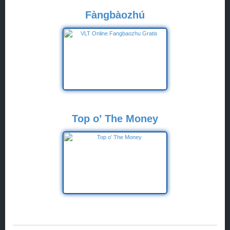
Fàngbàozhú
Top o’ The Money