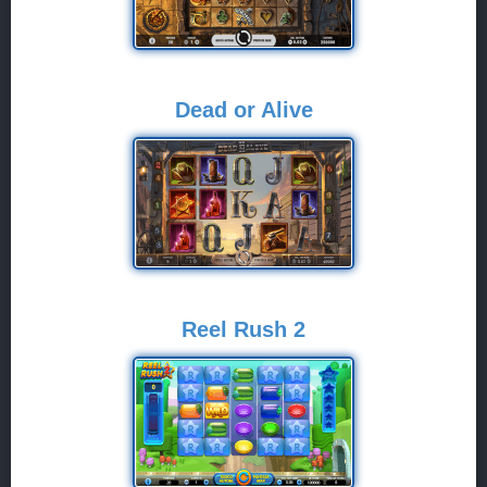
Dead or Alive
Reel Rush 2