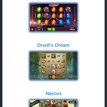
Druid’s Dream
Narcos