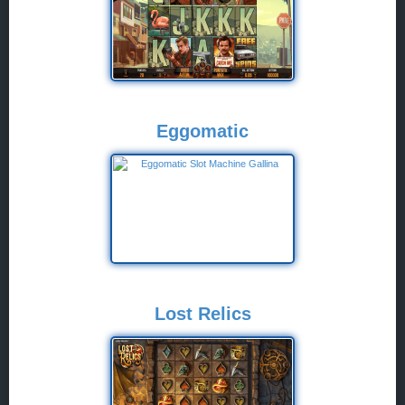
Eggomatic
Lost Relics