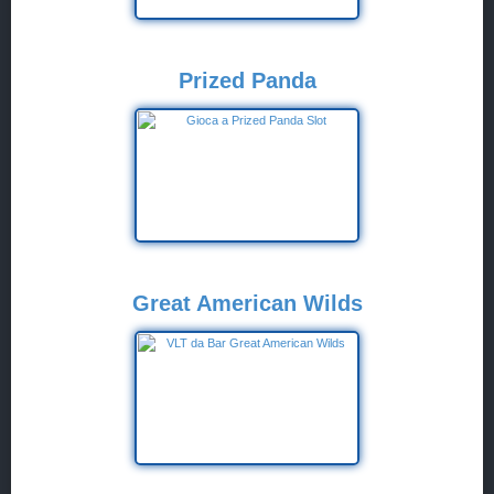
Prized Panda
Great American Wilds