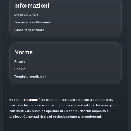
Informazioni
Linea editoriale
Trasparenza affiliazioni
Gioco responsabile
Norme
Privacy
Cookie
Termini e condizioni
Book of Ra Online
è un progetto editoriale dedicato a demo di slot,
meccaniche di gioco e contenuti informativi sul settore. Nessun gioco
con soldi veri. Nessuna apertura di un conto. Nessun deposito o
prelievo. Contenuti riservati esclusivamente ai maggiorenni.