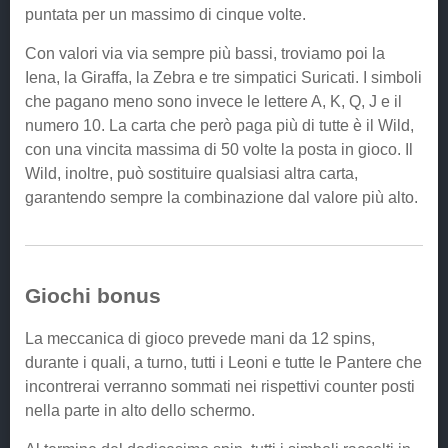
puntata per un massimo di cinque volte.
Con valori via via sempre più bassi, troviamo poi la
Iena, la Giraffa, la Zebra e tre simpatici Suricati. I simboli
che pagano meno sono invece le lettere A, K, Q, J e il
numero 10. La carta che però paga più di tutte è il Wild,
con una vincita massima di 50 volte la posta in gioco. Il
Wild, inoltre, può sostituire qualsiasi altra carta,
garantendo sempre la combinazione dal valore più alto.
Giochi bonus
La meccanica di gioco prevede mani da 12 spins,
durante i quali, a turno, tutti i Leoni e tutte le Pantere che
incontrerai verranno sommati nei rispettivi counter posti
nella parte in alto dello schermo.