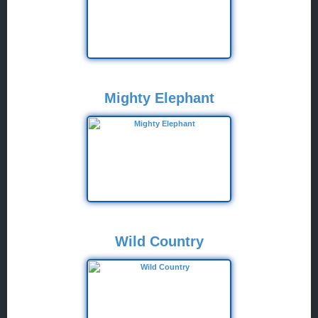
Mighty Elephant
Wild Country