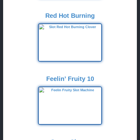
Red Hot Burning
Feelin’ Fruity 10