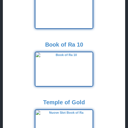
Book of Ra 10
Temple of Gold