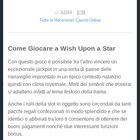
Tutte le Recensioni Casinò Online
Come Giocare a Wish Upon a Star
Con questo gioco è possibile tra l’altro vincere un
eccezionale jackpot in una sorta di paese delle
meraviglie improntato in un tipico contesto natalizio
quindi con clima invernale.
Molti dei simboli che troverai
si adattano infatti al tema festoso della trama
.
Anche i rulli della slot in oggetto sono circondati da tanti
pacchi regali confezionati in modo splendido e che se
identici e abbinati tra loro ti consentono di ottenere dei
buoni pagamenti nonché due interessanti funzioni
bonus.