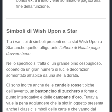
bonus extra il tutto viene sommato e pagato alla
fine della funzione.
Simboli di Wish Upon a Star
Tra i vari tipi di simboli presenti nella slot Wish Upon a
Star anche quello raffigurante
l’albero di Natale paga
davvero bene
.
Nello specifico si tratta di un grande pino cespuglioso,
coperto da un gran numero di luci e decorazioni
sormontato all’apice da una stella dorata.
Ci sono inoltre anche delle
candele rosse
tipiche
dell’avvento, un
bastoncino di zucchero
a forma di
punto interrogativo e delle
campane d’oro
. Tuttavia
vale la pena aggiungere che la slot in oggetto presenta
anche i classici simboli delle carte e che vanno dal