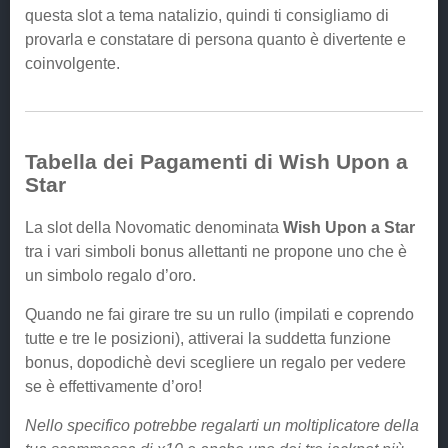
questa slot a tema natalizio, quindi ti consigliamo di
provarla e constatare di persona quanto è divertente e
coinvolgente.
Tabella dei Pagamenti di Wish Upon a
Star
La slot della Novomatic denominata
Wish Upon a Star
tra i vari simboli bonus allettanti ne propone uno che è
un simbolo regalo d’oro.
Quando ne fai girare tre su un rullo (impilati e coprendo
tutte e tre le posizioni), attiverai la suddetta funzione
bonus, dopodichè devi scegliere un regalo per vedere
se è effettivamente d’oro!
Nello specifico potrebbe regalarti un moltiplicatore della