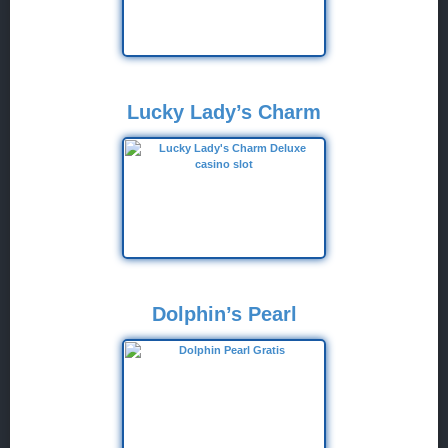
Lucky Lady’s Charm
Dolphin’s Pearl