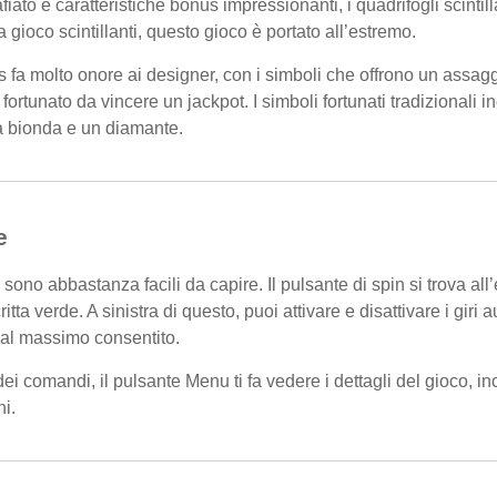
to e caratteristiche bonus impressionanti, i quadrifogli scintillan
a gioco scintillanti, questo gioco è portato all’estremo.
 fa molto onore ai designer, con i simboli che offrono un assagg
ortunato da vincere un jackpot. I simboli fortunati tradizionali in
a bionda e un diamante.
e
sono abbastanza facili da capire. Il pulsante di spin si trova all’e
tta verde. A sinistra di questo, puoi attivare e disattivare i giri 
al massimo consentito.
ei comandi, il pulsante Menu ti fa vedere i dettagli del gioco, in
i.