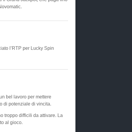
 Novomatic.
ciato l’RTP per Lucky Spin
un bel lavoro per mettere
 di potenziale di vincita.
troppo difficili da attivare. La
to al gioco.