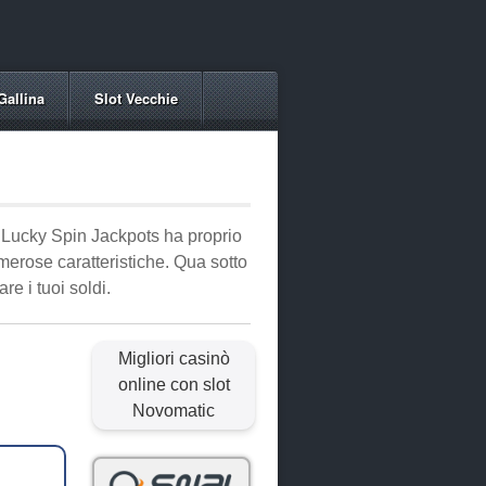
Gallina
Slot Vecchie
T Lucky Spin Jackpots ha proprio
merose caratteristiche. Qua sotto
e i tuoi soldi.
Migliori casinò
online con slot
Novomatic