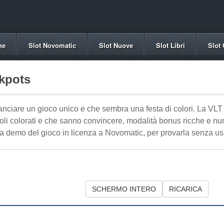
ne
Slot Novomatic
Slot Nuove
Slot Libri
Slot 
ckpots
anciare un gioco unico e che sembra una festa di colori. La VL
mboli colorati e che sanno convincere, modalità bonus ricche e nu
 la demo del gioco in licenza a Novomatic, per provarla senza usar
SCHERMO INTERO
RICARICA