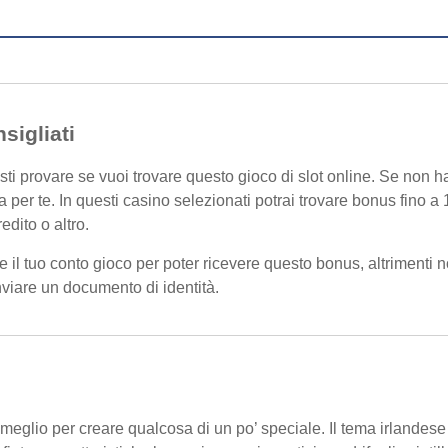
sigliati
ti provare se vuoi trovare questo gioco di slot online. Se non ha
ta per te. In questi casino selezionati potrai trovare bonus fino 
edito o altro.
e il tuo conto gioco per poter ricevere questo bonus, altrimenti n
nviare un documento di identità.
meglio per creare qualcosa di un po’ speciale. Il tema irlandese 