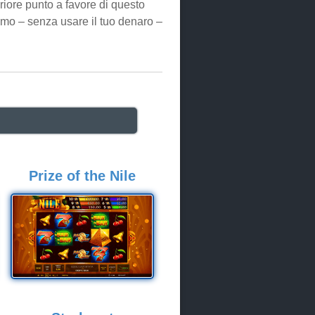
eriore punto a favore di questo
mo – senza usare il tuo denaro –
Prize of the Nile