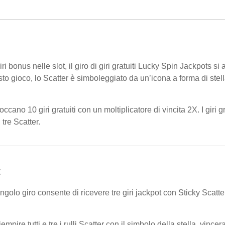
 bonus nelle slot, il giro di giri gratuiti Lucky Spin Jackpots si a
sto gioco, lo Scatter è simboleggiato da un’icona a forma di stell
cano 10 giri gratuiti con un moltiplicatore di vincita 2X. I giri g
 tre Scatter.
t
ngolo giro consente di ricevere tre giri jackpot con Sticky Scatte
mpire tutti e tre i rulli Scatter con il simbolo della stella, vince