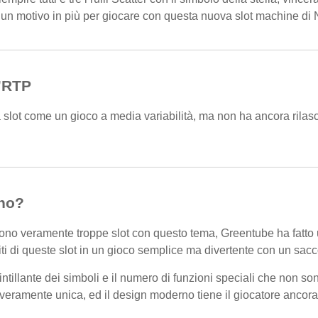
 un motivo in più per giocare con questa nuova slot machine di
l’RTP
slot come un gioco a media variabilità, ma non ha ancora rilas
 no?
sono veramente troppe slot con questo tema, Greentube ha fatto 
iti di queste slot in un gioco semplice ma divertente con un sacco
ntillante dei simboli e il numero di funzioni speciali che non sono 
è veramente unica, ed il design moderno tiene il giocatore ancora