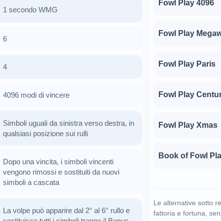
Fowl Play 4096
1 secondo WMG
Fowl Play Mega
6
Fowl Play Paris
4
Fowl Play Centu
4096 modi di vincere
Simboli uguali da sinistra verso destra, in
Fowl Play Xmas
qualsiasi posizione sui rulli
Book of Fowl Pl
Dopo una vincita, i simboli vincenti
vengono rimossi e sostituiti da nuovi
simboli a cascata
Le alternative sotto re
La volpe può apparire dal 2° al 6° rullo e
fattoria e fortuna, sen
sostituisce tutti i simboli tranne il Bonus