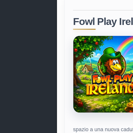
Fowl Play Irel
spazio a una nuova cadu