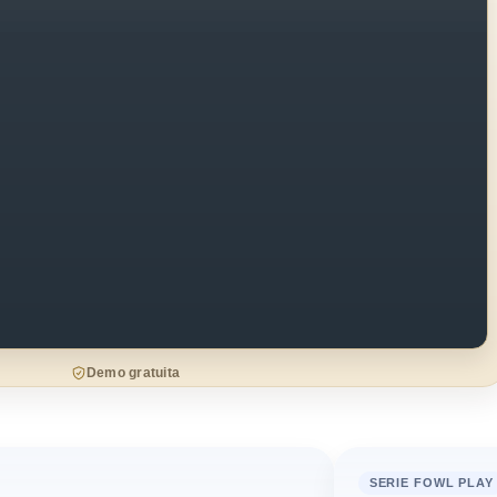
Demo gratuita
SERIE FOWL PLAY