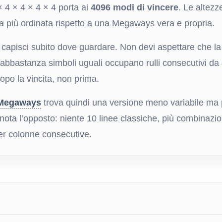
 × 4 × 4 × 4 × 4 porta ai
4096 modi di vincere
. Le altez
sta più ordinata rispetto a una Megaways vera e propria.
 capisci subito dove guardare. Non devi aspettare che la gr
 abbastanza simboli uguali occupano rulli consecutivi da s
o la vincita, non prima.
 Megaways
trova quindi una versione meno variabile ma p
nota l’opposto: niente 10 linee classiche, più combinazion
r colonne consecutive.