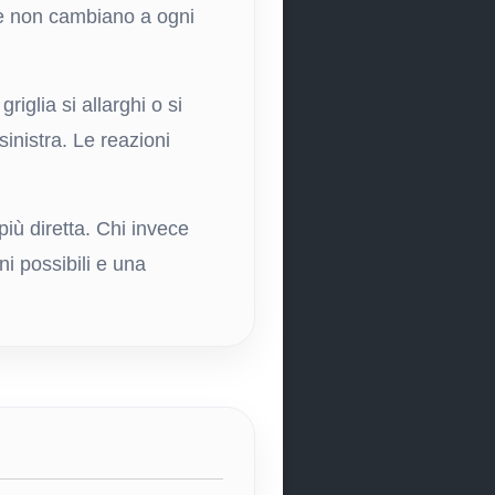
ze non cambiano a ogni
iglia si allarghi o si
inistra. Le reazioni
iù diretta. Chi invece
i possibili e una