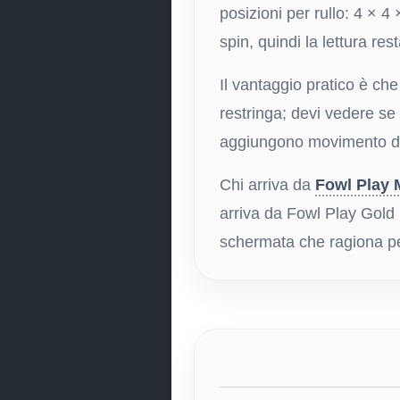
posizioni per rullo: 4 × 4
spin, quindi la lettura re
Il vantaggio pratico è che
restringa; devi vedere se
aggiungono movimento dop
Chi arriva da
Fowl Play
arriva da Fowl Play Gold 
schermata che ragiona pe