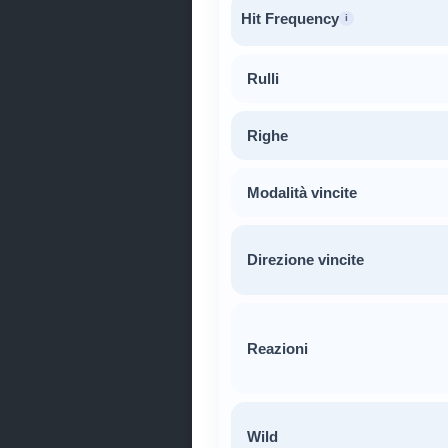
Hit Frequency
i
Rulli
Righe
Modalità vincite
Direzione vincite
Reazioni
Wild