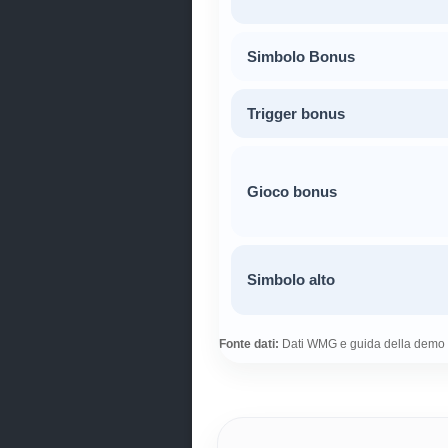
Simbolo Bonus
Trigger bonus
Gioco bonus
Simbolo alto
Fonte dati:
Dati WMG e guida della demo