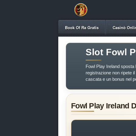
Book Of Ra Gratis
Casinò Onli
Slot Fowl P
Fowl Play Ireland sposta l
registrazione non ripete il
cascata e un bonus nel po
Fowl Play Ireland