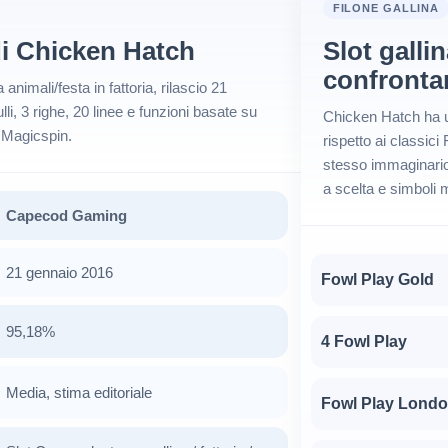
FILONE GALLINA
di Chicken Hatch
Slot galli
confronta
animali/festa in fattoria, rilascio 21
i, 3 righe, 20 linee e funzioni basate su
Chicken Hatch ha un
 Magicspin.
rispetto ai classici
stesso immaginario:
a scelta e simboli m
Capecod Gaming
21 gennaio 2016
Fowl Play Gold
95,18%
4 Fowl Play
Media, stima editoriale
Fowl Play Lond