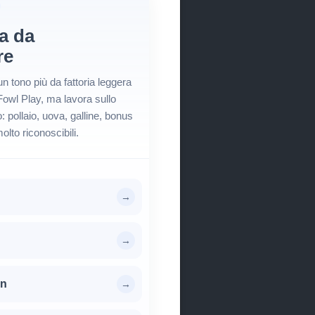
na da
re
 tono più da fattoria leggera
 Fowl Play, ma lavora sullo
 pollaio, uova, galline, bonus
olto riconoscibili.
→
→
on
→