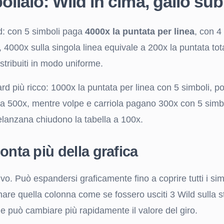
ollaio: Wild in cima, gallo sub
ild: con 5 simboli paga
4000x la puntata per linea
, con 4
 4000x sulla singola linea equivale a 200x la puntata tota
stribuiti in modo uniforme.
dard più ricco: 1000x la puntata per linea con 5 simboli, 
va a 500x, mentre volpe e carriola pagano 300x con 5 simb
elanzana chiudono la tabella a 100x.
onta più della grafica
tivo. Può espandersi graficamente fino a coprire tutti i sim
re quella colonna come se fossero usciti 3 Wild sulla s
che può cambiare più rapidamente il valore del giro.