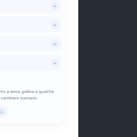
→
→
→
→
demo a tema gallina e qualche
r cambiare scenario.
↓