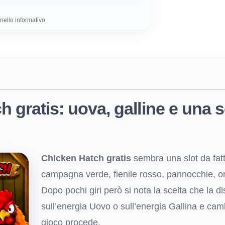
nello informativo
 gratis: uova, galline e una s
Chicken Hatch gratis
sembra una slot da fatt
campagna verde, fienile rosso, pannocchie, ort
Dopo pochi giri però si nota la scelta che la d
sull’energia Uovo o sull’energia Gallina e cam
gioco procede.