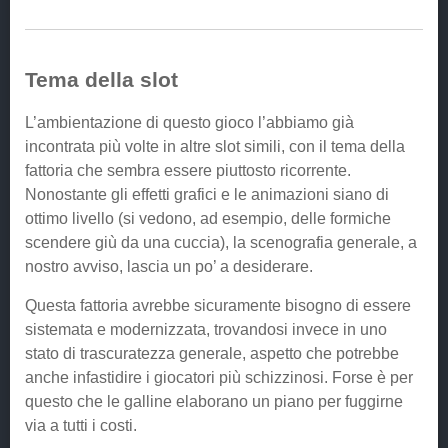
Tema della slot
L’ambientazione di questo gioco l’abbiamo già
incontrata più volte in altre slot simili, con il tema della
fattoria che sembra essere piuttosto ricorrente.
Nonostante gli effetti grafici e le animazioni siano di
ottimo livello (si vedono, ad esempio, delle formiche
scendere giù da una cuccia), la scenografia generale, a
nostro avviso, lascia un po’ a desiderare.
Questa fattoria avrebbe sicuramente bisogno di essere
sistemata e modernizzata, trovandosi invece in uno
stato di trascuratezza generale, aspetto che potrebbe
anche infastidire i giocatori più schizzinosi. Forse è per
questo che le galline elaborano un piano per fuggirne
via a tutti i costi.