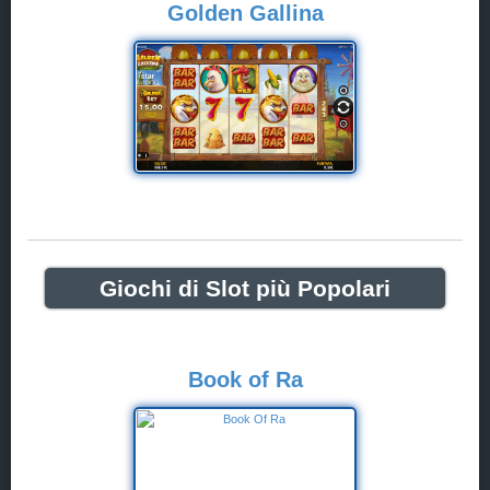
Golden Gallina
Giochi di Slot più Popolari
Book of Ra