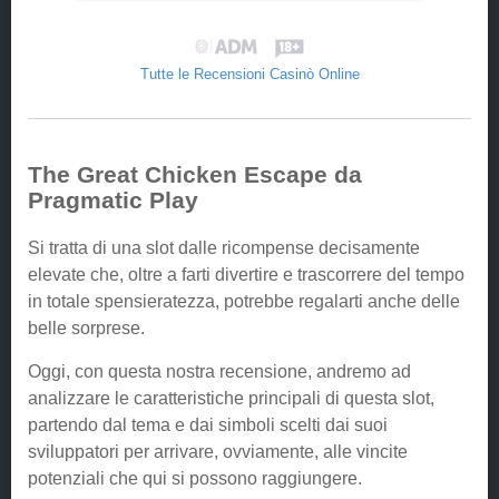
Tutte le Recensioni Casinò Online
The Great Chicken Escape da
Pragmatic Play
Si tratta di una slot dalle ricompense decisamente
elevate che, oltre a farti divertire e trascorrere del tempo
in totale spensieratezza, potrebbe regalarti anche delle
belle sorprese.
Oggi, con questa nostra recensione, andremo ad
analizzare le caratteristiche principali di questa slot,
partendo dal tema e dai simboli scelti dai suoi
sviluppatori per arrivare, ovviamente, alle vincite
potenziali che qui si possono raggiungere.