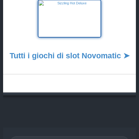
Tutti i giochi di slot Novomatic ➤