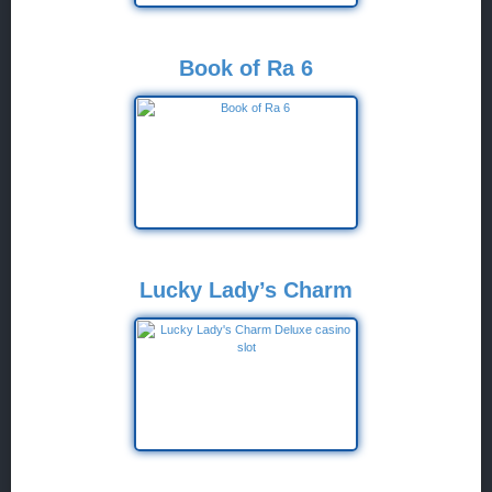
Book of Ra 6
Lucky Lady’s Charm