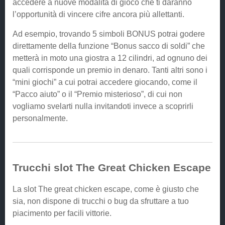
accedere a nuove modalità di gioco che ti daranno
l’opportunità di vincere cifre ancora più allettanti.
Ad esempio, trovando 5 simboli BONUS potrai godere
direttamente della funzione “Bonus sacco di soldi” che
metterà in moto una giostra a 12 cilindri, ad ognuno dei
quali corrisponde un premio in denaro. Tanti altri sono i
“mini giochi” a cui potrai accedere giocando, come il
“Pacco aiuto” o il “Premio misterioso”, di cui non
vogliamo svelarti nulla invitandoti invece a scoprirli
personalmente.
Trucchi slot The Great Chicken Escape
La slot The great chicken escape, come è giusto che
sia, non dispone di trucchi o bug da sfruttare a tuo
piacimento per facili vittorie.