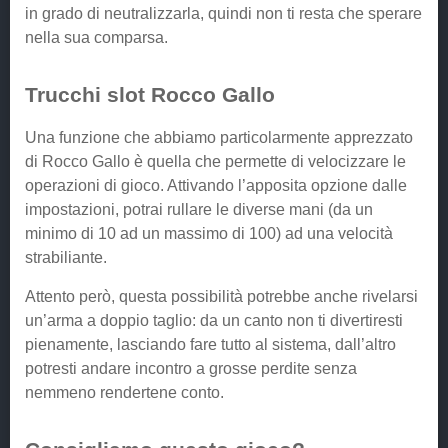
in grado di neutralizzarla, quindi non ti resta che sperare
nella sua comparsa.
Trucchi slot Rocco Gallo
Una funzione che abbiamo particolarmente apprezzato
di Rocco Gallo è quella che permette di velocizzare le
operazioni di gioco. Attivando l’apposita opzione dalle
impostazioni, potrai rullare le diverse mani (da un
minimo di 10 ad un massimo di 100) ad una velocità
strabiliante.
Attento però, questa possibilità potrebbe anche rivelarsi
un’arma a doppio taglio: da un canto non ti divertiresti
pienamente, lasciando fare tutto al sistema, dall’altro
potresti andare incontro a grosse perdite senza
nemmeno rendertene conto.