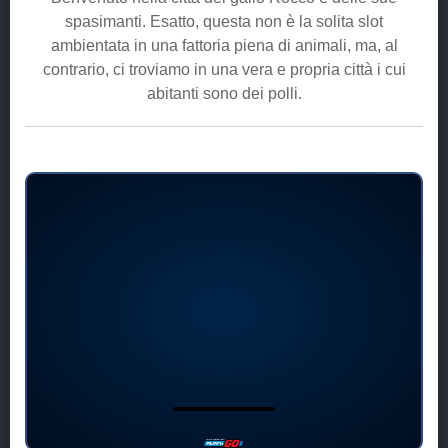
spasimanti. Esatto, questa non è la solita slot
ambientata in una fattoria piena di animali, ma, al
contrario, ci troviamo in una vera e propria città i cui
abitanti sono dei polli.