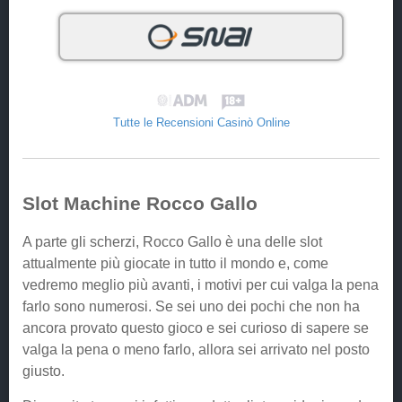
Tutte le Recensioni Casinò Online
Slot Machine Rocco Gallo
A parte gli scherzi, Rocco Gallo è una delle slot
attualmente più giocate in tutto il mondo e, come
vedremo meglio più avanti, i motivi per cui valga la pena
farlo sono numerosi. Se sei uno dei pochi che non ha
ancora provato questo gioco e sei curioso di sapere se
valga la pena o meno farlo, allora sei arrivato nel posto
giusto.