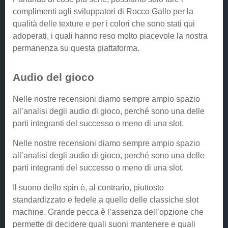
complimenti agli sviluppatori di Rocco Gallo per la
qualità delle texture e per i colori che sono stati qui
adoperati, i quali hanno reso molto piacevole la nostra
permanenza su questa piattaforma.
Audio del gioco
Nelle nostre recensioni diamo sempre ampio spazio
all’analisi degli audio di gioco, perché sono una delle
parti integranti del successo o meno di una slot.
Nelle nostre recensioni diamo sempre ampio spazio
all’analisi degli audio di gioco, perché sono una delle
parti integranti del successo o meno di una slot.
Il suono dello spin è, al contrario, piuttosto
standardizzato e fedele a quello delle classiche slot
machine. Grande pecca è l’assenza dell’opzione che
permette di decidere quali suoni mantenere e quali