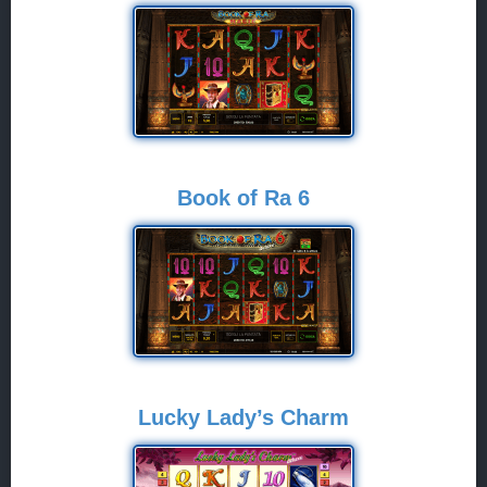
Book of Ra 6
Lucky Lady’s Charm