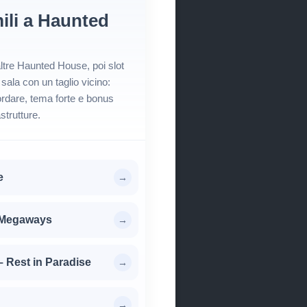
ili a Haunted
ltre Haunted House, poi slot
sala con un taglio vicino:
cordare, tema forte e bonus
trutture.
e
→
 Megaways
→
 Rest in Paradise
→
→