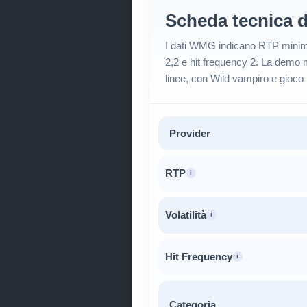
Scheda tecnica 
I dati WMG indicano RTP minim
2,2 e hit frequency 2. La demo mo
linee, con Wild vampiro e gioco
Provider
RTP
i
Volatilità
i
Hit Frequency
i
Categoria