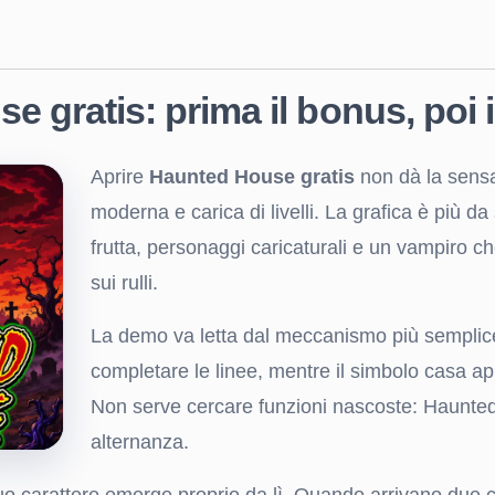
 gratis: prima il bonus, poi i
Aprire
Haunted House gratis
non dà la sensa
moderna e carica di livelli. La grafica è più da
frutta, personaggi caricaturali e un vampiro c
sui rulli.
La demo va letta dal meccanismo più semplice
completare le linee, mentre il simbolo casa ap
Non serve cercare funzioni nascoste: Haunte
alternanza.
 suo carattere emerge proprio da lì. Quando arrivano due cas