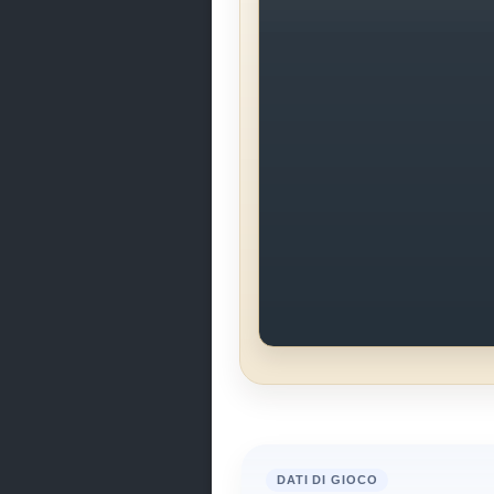
DATI DI GIOCO