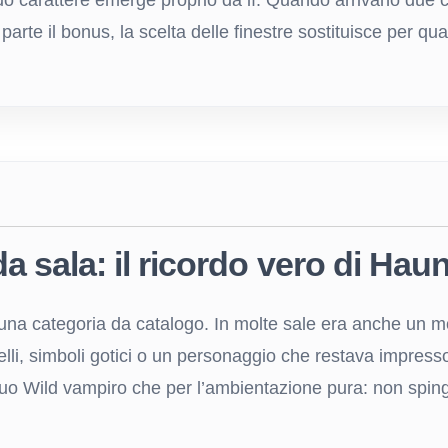
rte il bonus, la scelta delle finestre sostituisce per qu
da sala: il ricordo vero di Ha
 una categoria da catalogo. In molte sale era anche un m
trelli, simboli gotici o un personaggio che restava impre
 suo Wild vampiro che per l’ambientazione pura: non sping