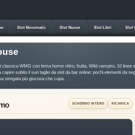
ne
Slot Novomatic
Slot Nuove
Slot Libri
Slot 
ouse
 classica WMG con tema horror rétro, frutta, Wild vampiro, 10 linee 
a capire subito il suo taglio da slot da bar online: pochi elementi da se
sa stregata più giocosa che cupa.
emo
SCHERMO INTERO
RICARICA