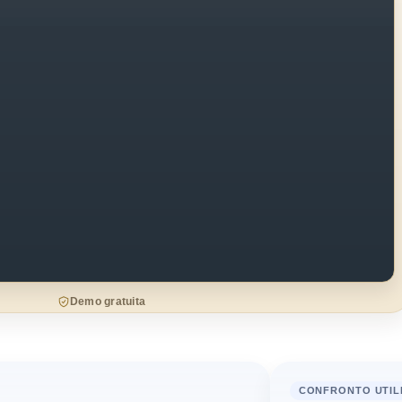
Demo gratuita
CONFRONTO UTIL