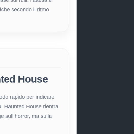
alche secondo il ritmo
unted House
odo rapido per indicare
sso. Haunted House rientra
e sull’horror, ma sulla