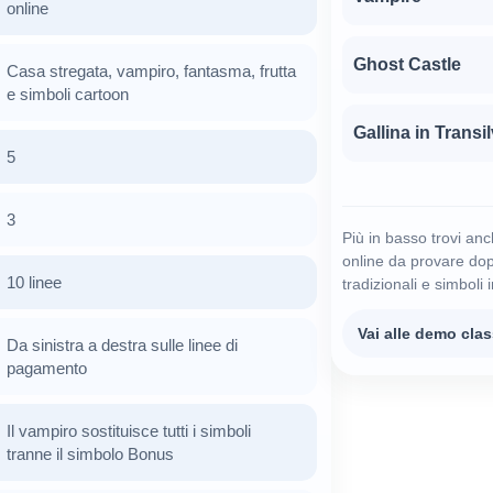
online
Ghost Castle
Casa stregata, vampiro, fantasma, frutta
e simboli cartoon
Gallina in Transi
5
3
Più in basso trovi an
online da provare do
10 linee
tradizionali e simboli
Vai alle demo cla
Da sinistra a destra sulle linee di
pagamento
Il vampiro sostituisce tutti i simboli
tranne il simbolo Bonus