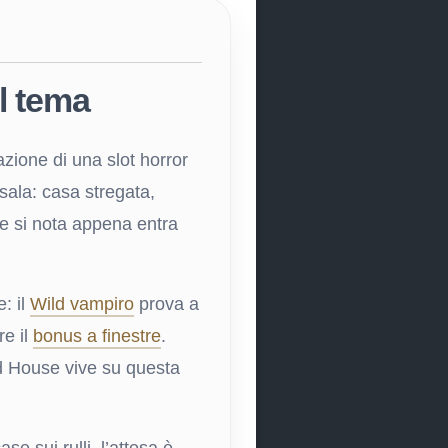
l tema
zione di una slot horror
 sala: casa stregata,
he si nota appena entra
: il
Wild vampiro
prova a
re il
bonus a finestre
.
d House vive su questa
e sui rulli, l’attesa è