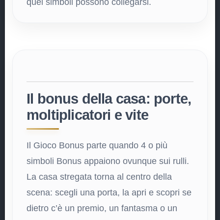
quei simboli possono collegarsi.
Il bonus della casa: porte,
moltiplicatori e vite
Il Gioco Bonus parte quando 4 o più
simboli Bonus appaiono ovunque sui rulli.
La casa stregata torna al centro della
scena: scegli una porta, la apri e scopri se
dietro c’è un premio, un fantasma o un