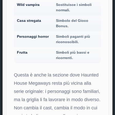
Wild vampira
Sostituisce i simboli
Conta 
normali.
appare 
Casa stregata
Simbolo del Gioco
Con 4 
Bonus.
sui rull
Personaggi horror
Simboli paganti più
Definis
riconoscibili.
della p
Frutta
Simboli più bassi e
Aiutano
ricorrenti.
delle c
Questa è anche la sezione dove Haunted
House Megaways resta più vicina alla
serie originale: i personaggi sono familiari,
ma la griglia li fa lavorare in modo diverso.
Non cambia il cast, cambia il modo in cui