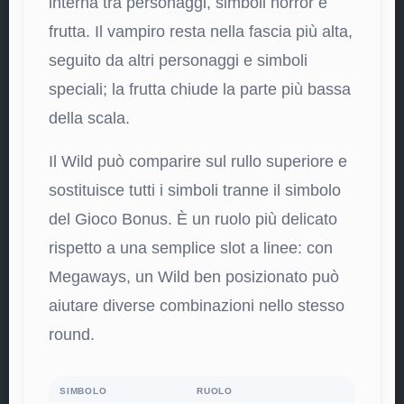
interna tra personaggi, simboli horror e
frutta. Il vampiro resta nella fascia più alta,
seguito da altri personaggi e simboli
speciali; la frutta chiude la parte più bassa
della scala.
Il Wild può comparire sul rullo superiore e
sostituisce tutti i simboli tranne il simbolo
del Gioco Bonus. È un ruolo più delicato
rispetto a una semplice slot a linee: con
Megaways, un Wild ben posizionato può
aiutare diverse combinazioni nello stesso
round.
SIMBOLO
RUOLO
COSA G