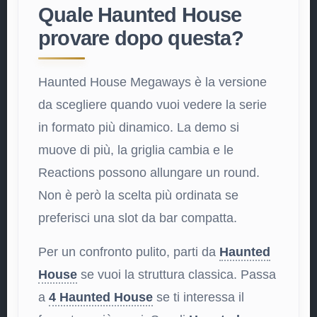
Quale Haunted House
provare dopo questa?
Haunted House Megaways è la versione
da scegliere quando vuoi vedere la serie
in formato più dinamico. La demo si
muove di più, la griglia cambia e le
Reactions possono allungare un round.
Non è però la scelta più ordinata se
preferisci una slot da bar compatta.
Per un confronto pulito, parti da
Haunted
House
se vuoi la struttura classica. Passa
a
4 Haunted House
se ti interessa il