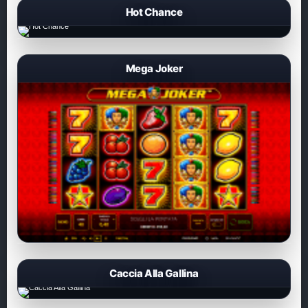
Hot Chance
Mega Joker
Caccia Alla Gallina