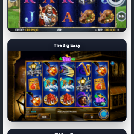
The Big Easy