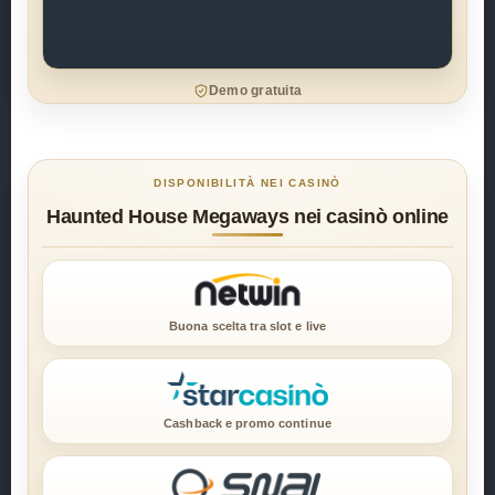
Demo gratuita
DISPONIBILITÀ NEI CASINÒ
Haunted House Megaways nei casinò online
Buona scelta tra slot e live
Cashback e promo continue