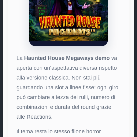
La
Haunted House Megaways demo
va
aperta con un’aspettativa diversa rispetto
alla versione classica. Non stai più
guardando una slot a linee fisse: ogni giro
può cambiare altezza dei rulli, numero di
combinazioni e durata del round grazie
alle Reactions.
Il tema resta lo stesso filone horror