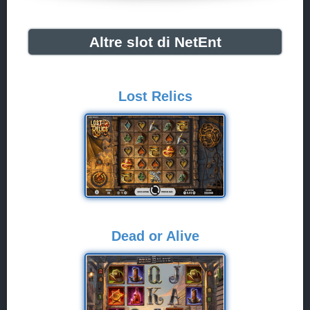
Altre slot di NetEnt
Lost Relics
Dead or Alive