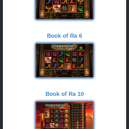
Book of Ra 6
Book of Ra 10