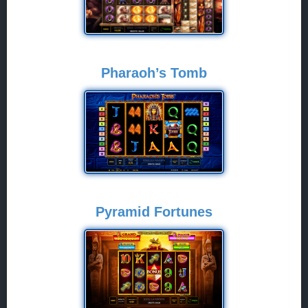
Pharaoh’s Tomb
Pyramid Fortunes