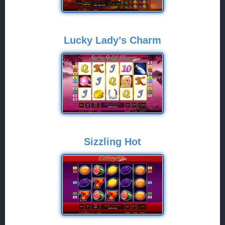
Lucky Lady’s Charm
Sizzling Hot