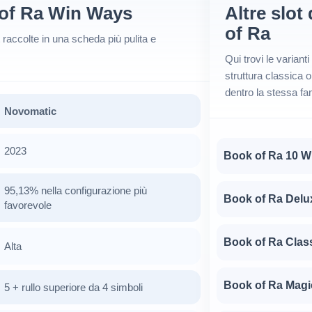
 of Ra Win Ways
Altre slot
of Ra
 raccolte in una scheda più pulita e
Qui trovi le variant
struttura classica 
dentro la stessa fam
Novomatic
2023
Book of Ra 10 W
95,13% nella configurazione più
Book of Ra Delu
favorevole
Book of Ra Clas
Alta
Book of Ra Magi
5 + rullo superiore da 4 simboli