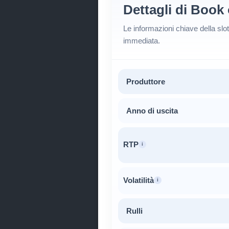
Dettagli di Book
Le informazioni chiave della slot
immediata.
Produttore
Anno di uscita
RTP
i
Volatilità
i
Rulli