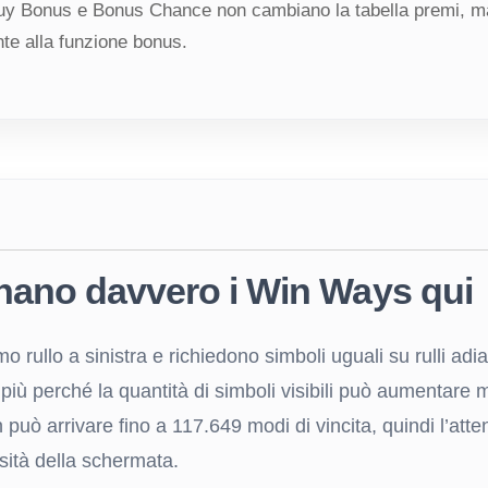
y Bonus e Bonus Chance non cambiano la tabella premi, ma
te alla funzione bonus.
ano davvero i Win Ways qui
mo rullo a sinistra e richiedono simboli uguali su rulli adi
iù perché la quantità di simboli visibili può aumentare mo
n può arrivare fino a 117.649 modi di vincita, quindi l’at
nsità della schermata.