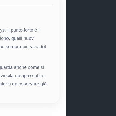
s. Il punto forte è il
ono, quelli nuovi
 che sembra più viva del
i guarda anche come si
vincita ne apre subito
materia da osservare già