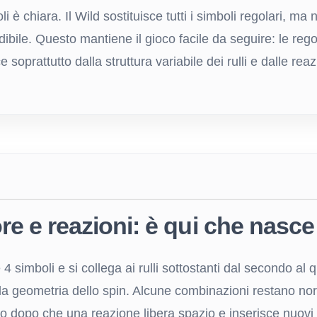
i è chiara. Il Wild sostituisce tutti i simboli regolari, ma
dibile. Questo mantiene il gioco facile da seguire: le re
 soprattutto dalla struttura variabile dei rulli e dalle re
re e reazioni: è qui che nasce 
ne 4 simboli e si collega ai rulli sottostanti dal secondo al
la geometria dello spin. Alcune combinazioni restano norm
lo dopo che una reazione libera spazio e inserisce nuovi 