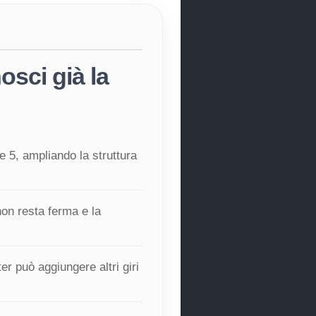
sci già la
 e 5, ampliando la struttura
non resta ferma e la
r può aggiungere altri giri