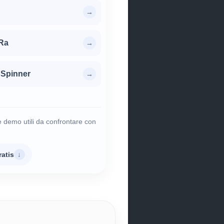
→
Ra
→
 Spinner
→
re demo utili da confrontare con
ratis
↓