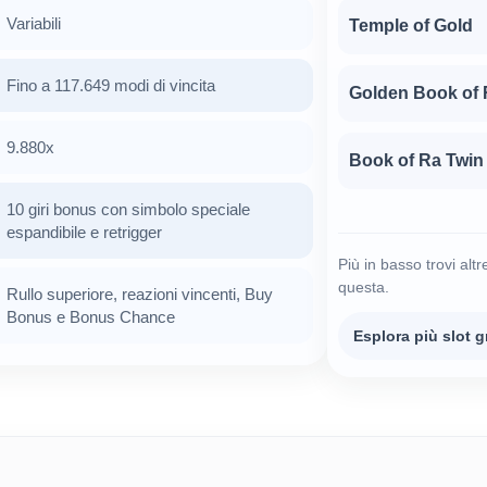
Variabili
Temple of Gold
Fino a 117.649 modi di vincita
Golden Book of 
9.880x
Book of Ra Twin
10 giri bonus con simbolo speciale
espandibile e retrigger
Più in basso trovi alt
questa.
Rullo superiore, reazioni vincenti, Buy
Bonus e Bonus Chance
Esplora più slot g