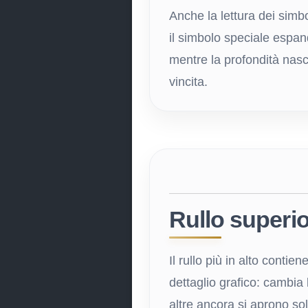
Anche la lettura dei simbol
il simbolo speciale espan
mentre la profondità nasce
vincita.
Rullo superio
Il rullo più in alto contie
dettaglio grafico: cambia 
altre ancora si aprono so