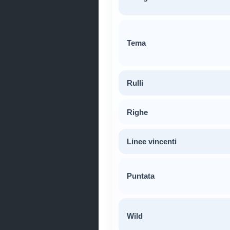
Tema
Rulli
Righe
Linee vincenti
Puntata
Wild