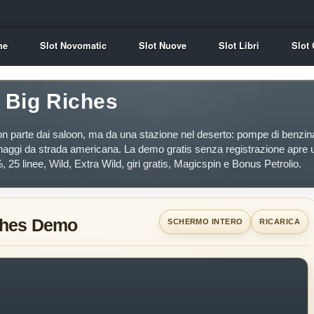
ne
Slot Novomatic
Slot Nuove
Slot Libri
Slot 
 Big Riches
 parte dai saloon, ma da una stazione nel deserto: pompe di benzina
sonaggi da strada americana. La demo gratis senza registrazione apr
25 linee, Wild, Extra Wild, giri gratis, Magicspin e Bonus Petrolio.
ches Demo
SCHERMO INTERO
RICARICA