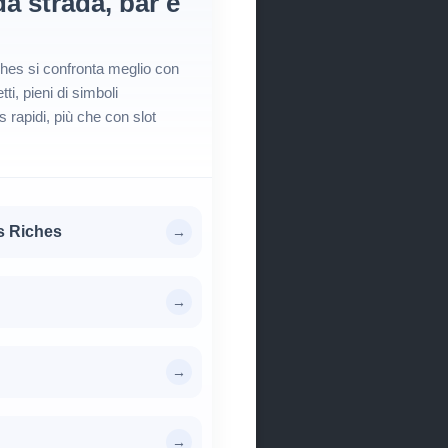
a strada, bar e
hes si confronta meglio con
ti, pieni di simboli
s rapidi, più che con slot
s Riches
→
→
→
→