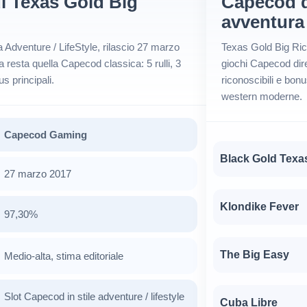
i Texas Gold Big
Capecod d
avventura
 Adventure / LifeStyle, rilascio 27 marzo
Texas Gold Big Ric
resta quella Capecod classica: 5 rulli, 3
giochi Capecod diret
us principali.
riconoscibili e bonu
western moderne.
Capecod Gaming
Black Gold Texa
27 marzo 2017
Klondike Fever
97,30%
The Big Easy
Medio-alta, stima editoriale
Slot Capecod in stile adventure / lifestyle
Cuba Libre