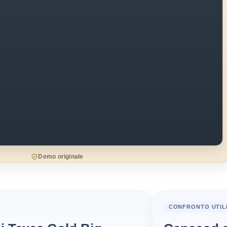
Demo originale
CONFRONTO UTIL