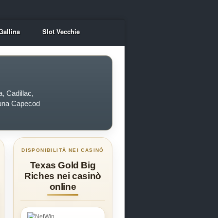
Gallina
Slot Vecchie
, Cadillac,
e una Capecod
DISPONIBILITÀ NEI CASINÒ
Texas Gold Big
Riches nei casinò
online