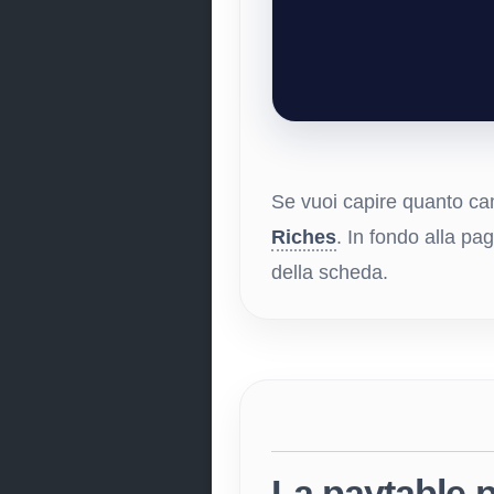
Se vuoi capire quanto cam
Riches
. In fondo alla pa
della scheda.
La paytable p