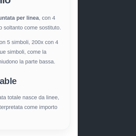
untata per linea
, con 4
to soltanto come sostituto.
con 5 simboli, 200x con 4
que simboli, come la
hiudono la parte bassa.
table
tata totale nasce da linee,
nterpretata come importo