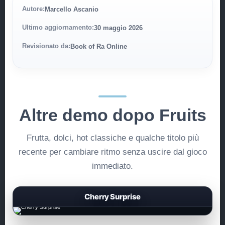
Autore:
Marcello Ascanio
Ultimo aggiornamento:
30 maggio 2026
Revisionato da:
Book of Ra Online
Altre demo dopo Fruits
Frutta, dolci, hot classiche e qualche titolo più
recente per cambiare ritmo senza uscire dal gioco
immediato.
Cherry Surprise