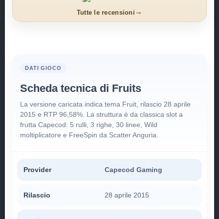
→
Tutte le recensioni
DATI GIOCO
Scheda tecnica di Fruits
La versione caricata indica tema Fruit, rilascio 28 aprile
2015 e RTP 96,58%. La struttura è da classica slot a
frutta Capecod: 5 rulli, 3 righe, 30 linee, Wild
moltiplicatore e FreeSpin da Scatter Anguria.
Provider
Capecod Gaming
Rilascio
28 aprile 2015