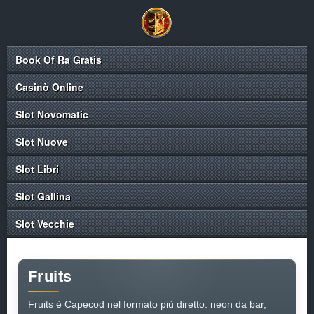
Book Of Ra Gratis
Casinò Online
Slot Novomatic
Slot Nuove
Slot Libri
Slot Gallina
Slot Vecchie
Fruits
Fruits è Capecod nel formato più diretto: neon da bar,