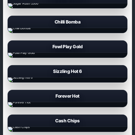
Chilli Bomba
Fowl Play Gold
Sizzling Hot 6
Forever Hot
Cash Chips