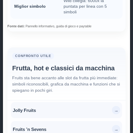
Wild ciliegia: 6000x la
Miglior simbolo
puntata per linea con 5
simboli
Fonte dati:
Pannello informativo, guida di gioco e paytable
CONFRONTO UTILE
Frutta, hot e classici da macchina
Fruits sta bene accanto alle slot da frutta più immediate:
simboli riconoscibili, grafica da macchina e funzioni che si
spiegano in pochi giri.
Jolly Fruits
→
Fruits ’n Sevens
→