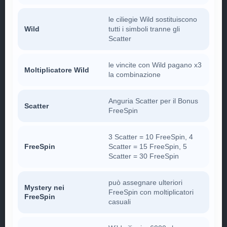
le ciliegie Wild sostituiscono
Wild
tutti i simboli tranne gli
Scatter
le vincite con Wild pagano x3
Moltiplicatore Wild
la combinazione
Anguria Scatter per il Bonus
Scatter
FreeSpin
3 Scatter = 10 FreeSpin, 4
FreeSpin
Scatter = 15 FreeSpin, 5
Scatter = 30 FreeSpin
può assegnare ulteriori
Mystery nei
FreeSpin con moltiplicatori
FreeSpin
casuali