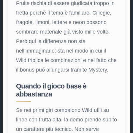
Fruits rischia di essere giudicata troppo in
fretta perché il tema è familiare. Ciliegie,
fragole, limoni, lettere e neon possono
sembrare materiale già visto mille volte.
Però qui la differenza non sta
nell’immaginario: sta nel modo in cui il
Wild triplica le combinazioni e nel fatto che
il bonus può allungarsi tramite Mystery.
Quando il gioco base è
abbastanza
Se nei primi giri compaiono Wild utili su
linee con frutta alta, la demo prende subito
un carattere più tecnico. Non serve