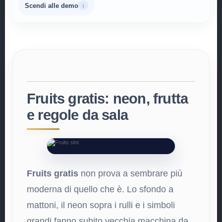
Scendi alle demo
↓
Fruits gratis: neon, frutta
e regole da sala
Fruits gratis
non prova a sembrare più
moderna di quello che è. Lo sfondo a
mattoni, il neon sopra i rulli e i simboli
grandi fanno subito vecchia macchina da