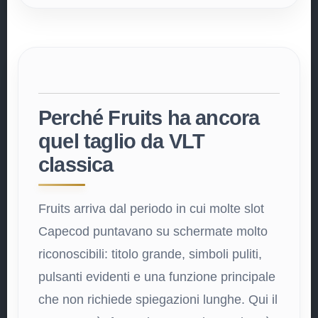
Perché Fruits ha ancora
quel taglio da VLT
classica
Fruits arriva dal periodo in cui molte slot
Capecod puntavano su schermate molto
riconoscibili: titolo grande, simboli puliti,
pulsanti evidenti e una funzione principale
che non richiede spiegazioni lunghe. Qui il