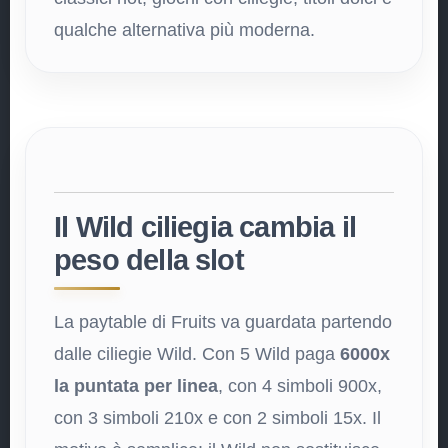
qualche alternativa più moderna.
Il Wild ciliegia cambia il
peso della slot
La paytable di Fruits va guardata partendo
dalle ciliegie Wild. Con 5 Wild paga
6000x
la puntata per linea
, con 4 simboli 900x,
con 3 simboli 210x e con 2 simboli 15x. Il