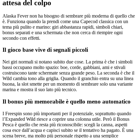
attesa del colpo
Alaska Fever non ha bisogno di sembrare più moderna di quello che
è. Funziona quando la prendi come una Capecod classica con un
tema più pulito e marino: giri abbastanza rapidi, simboli chiari,
bonus separati e una schermata che non cerca di riempire ogni
secondo con effetti.
Il gioco base vive di segnali piccoli
Nei giri normali si notano subito due cose. La prima è che i simboli
bassi occupano molto spazio: boe, corde, gabbiani, ami e stivali
costruiscono tante schermate senza grande peso. La seconda è che il
Wild cambia tono alla griglia. Quando il granchio entra su una linea
buona, la slot smette per un momento di sembrare solo una variante
marina e mostra il suo lato più tecnico.
Il bonus più memorabile è quello meno automatico
I Freespin sono più importanti per il potenziale, soprattutto quando
l’Expanded Wild riesce a coprire una colonna utile. Però il Bonus
Pesca è quello che resta più riconoscibile: scegli la canna, aspetti
cosa esce dall’acqua e capisci subito se il tentativo ha pagato. È una
scena breve, ma molto più personale rispetto a una semplice