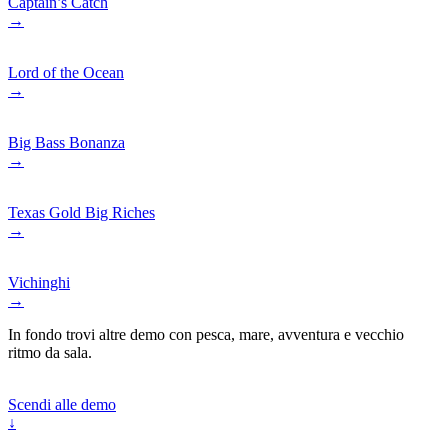
Captain’s Catch
→
Lord of the Ocean
→
Big Bass Bonanza
→
Texas Gold Big Riches
→
Vichinghi
→
In fondo trovi altre demo con pesca, mare, avventura e vecchio
ritmo da sala.
Scendi alle demo
↓