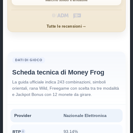
→
Tutte le recensioni
DATI DI GIOCO
Scheda tecnica di Money Frog
La guida ufficiale indica 243 combinazioni, simboli
orientali, rana Wild, Freegame con scelta tra tre modalità
e Jackpot Bonus con 12 monete da girare.
Provider
Nazionale Elettronica
93,14%
RTP
i