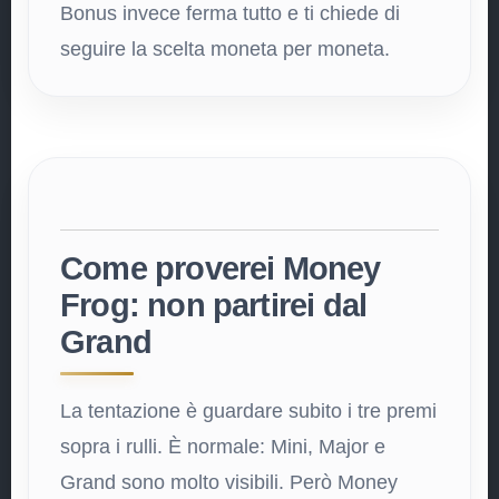
Bonus invece ferma tutto e ti chiede di
seguire la scelta moneta per moneta.
Come proverei Money
Frog: non partirei dal
Grand
La tentazione è guardare subito i tre premi
sopra i rulli. È normale: Mini, Major e
Grand sono molto visibili. Però Money