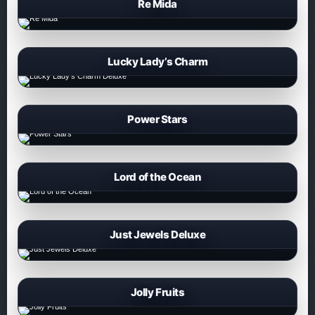
Re Mida
Lucky Lady’s Charm
Power Stars
Lord of the Ocean
Just Jewels Deluxe
Jolly Fruits