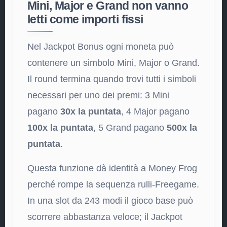
Mini, Major e Grand non vanno
letti come importi fissi
Nel Jackpot Bonus ogni moneta può
contenere un simbolo Mini, Major o Grand.
Il round termina quando trovi tutti i simboli
necessari per uno dei premi: 3 Mini
pagano
30x la puntata
, 4 Major pagano
100x la puntata
, 5 Grand pagano
500x la
puntata
.
Questa funzione dà identità a Money Frog
perché rompe la sequenza rulli-Freegame.
In una slot da 243 modi il gioco base può
scorrere abbastanza veloce; il Jackpot