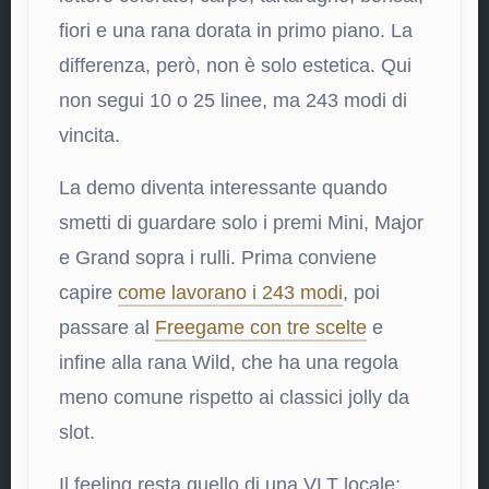
fiori e una rana dorata in primo piano. La
differenza, però, non è solo estetica. Qui
non segui 10 o 25 linee, ma 243 modi di
vincita.
La demo diventa interessante quando
smetti di guardare solo i premi Mini, Major
e Grand sopra i rulli. Prima conviene
capire
come lavorano i 243 modi
, poi
passare al
Freegame con tre scelte
e
infine alla rana Wild, che ha una regola
meno comune rispetto ai classici jolly da
slot.
Il feeling resta quello di una VLT locale: