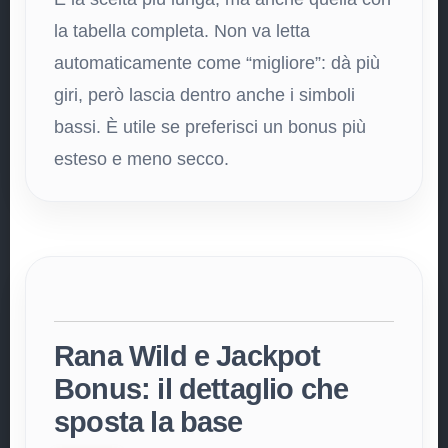
la tabella completa. Non va letta
automaticamente come “migliore”: dà più
giri, però lascia dentro anche i simboli
bassi. È utile se preferisci un bonus più
esteso e meno secco.
Rana Wild e Jackpot
Bonus: il dettaglio che
sposta la base