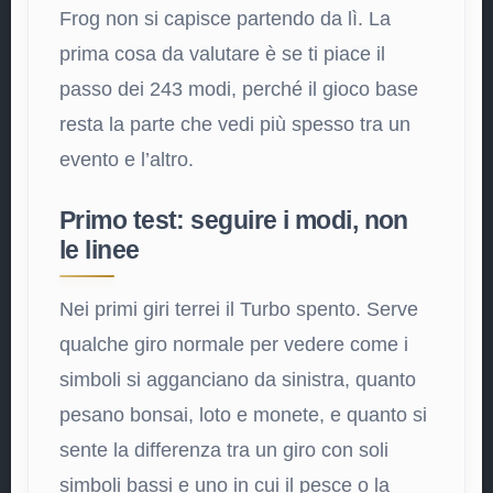
Frog non si capisce partendo da lì. La
prima cosa da valutare è se ti piace il
passo dei 243 modi, perché il gioco base
resta la parte che vedi più spesso tra un
evento e l’altro.
Primo test: seguire i modi, non
le linee
Nei primi giri terrei il Turbo spento. Serve
qualche giro normale per vedere come i
simboli si agganciano da sinistra, quanto
pesano bonsai, loto e monete, e quanto si
sente la differenza tra un giro con soli
simboli bassi e uno in cui il pesce o la