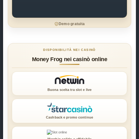
Demo gratuita
DISPONIBILITÀ NEI CASINÒ
Money Frog nei casinò online
Buona scelta tra slot e live
Cashback e promo continue
Marchio solido e affidabile