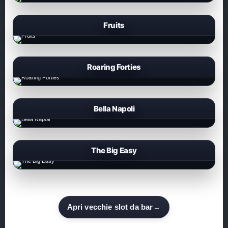
Fruits
Roaring Forties
Bella Napoli
The Big Easy
Apri vecchie slot da bar
→