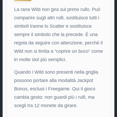
La rana Wild non gira sul primo rullo. Può
comparire sugli altri rulli, sostituisce tutti i
simboli tranne lo Scatter e sostituisce
sempre il simbolo che la precede. È una
regola da seguire con attenzione, perché il
Wild non si limita a “coprire un buco” come
in molte slot più semplici.
Quando i Wild sono presenti nella griglia
possono portare alla modalità Jackpot
Bonus, esclusi i Freegame. Qui il gioco
cambia gesto: non guardi più i rulli, ma
scegli tra 12 monete da girare.