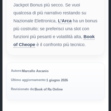
Jackpot Bonus più secco. Se vuoi
qualcosa di più narrativo restando su
Nazionale Elettronica,
L’Arca
ha un bonus
più costruito; se preferisci una slot con
funzioni più pesanti e volatilità alta,
Book
of Cheope
è il confronto più tecnico.
Autore:
Marcello Ascanio
Ultimo aggiornamento:
1 giugno 2026
Revisionato da:
Book of Ra Online