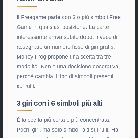
Il Freegame parte con 3 o più simboli Free
Game in qualsiasi posizione. La parte
interessante arriva subito dopo: invece di
assegnare un numero fisso di giri gratis,
Money Frog propone una scelta tra tre
modalità. Non è una decisione decorativa,
perché cambia il tipo di simboli presenti
sui rulli.
3 giri con i 6 simboli più alti
È la scelta più corta e più concentrata.
Pochi giri, ma solo simboli alti sui rulli. Ha