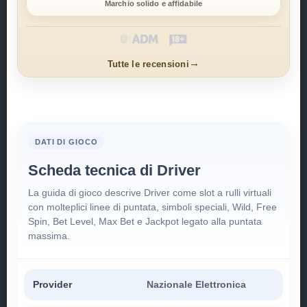
Marchio solido e affidabile
→
Tutte le recensioni
DATI DI GIOCO
Scheda tecnica di Driver
La guida di gioco descrive Driver come slot a rulli virtuali
con molteplici linee di puntata, simboli speciali, Wild, Free
Spin, Bet Level, Max Bet e Jackpot legato alla puntata
massima.
Provider
Nazionale Elettronica