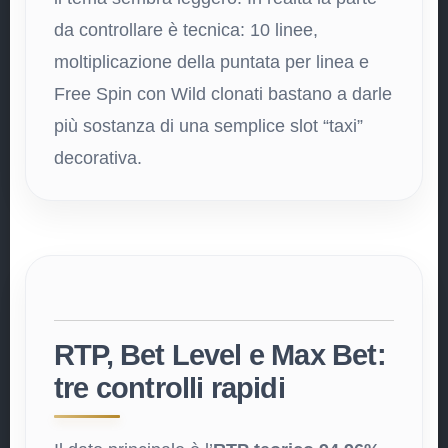
da controllare è tecnica: 10 linee,
moltiplicazione della puntata per linea e
Free Spin con Wild clonati bastano a darle
più sostanza di una semplice slot “taxi”
decorativa.
RTP, Bet Level e Max Bet:
tre controlli rapidi