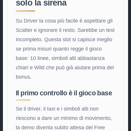
solo la sirena
Su Driver la cosa più facile è aspettare gli
Scatter e ignorare il resto. Sarebbe un test
incompleto. Questa slot si capisce meglio
se prima misuri quanto regge il gioco
base: 10 linee, simboli alti abbastanza
chiari e Wild che può già aiutare prima del
bonus.
Il primo controllo è il gioco base
Se il driver, il taxi e i simboli alti non
riescono a dare un minimo di movimento,
la demo diventa subito attesa del Free