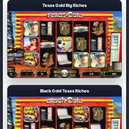
Texas Gold Big Riches
Black Gold Texas Riches