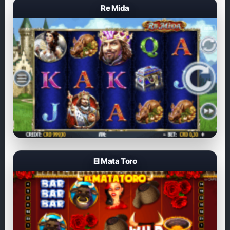
Re Mida
El Mata Toro