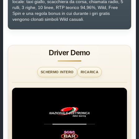
locale: taxi giallo, scacchiera da corsa, chiamata radio, 5
rulli, 3 righe, 10 linee, RTP teorico 94,96%, Wild, Free
Spin e una regola bonus in cui durante i giri gratis
vengono clonati simboli Wild casuali.
Driver Demo
SCHERMO INTERO
RICARICA