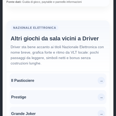
Fonte dati:
Guida di gioco, paytable e pannello informazioni
NAZIONALE ELETTRONICA
Altri giochi da sala vicini a Driver
Driver sta bene accanto ai titoli Nazionale Elettronica con
nome breve, grafica forte e ritmo da VLT locale: pochi
passaggi da leggere, simboli netti e bonus senza
costruzioni lunghe.
Il Pasticciere
→
Prestige
→
Grande Joker
→