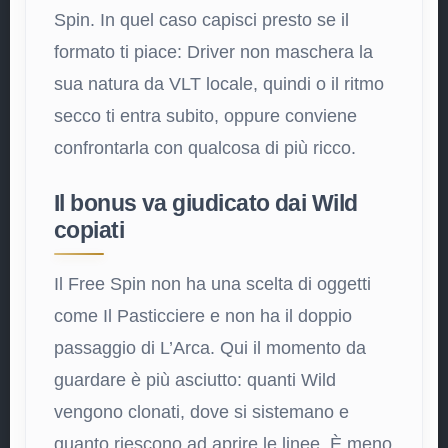
Spin. In quel caso capisci presto se il
formato ti piace: Driver non maschera la
sua natura da VLT locale, quindi o il ritmo
secco ti entra subito, oppure conviene
confrontarla con qualcosa di più ricco.
Il bonus va giudicato dai Wild
copiati
Il Free Spin non ha una scelta di oggetti
come Il Pasticciere e non ha il doppio
passaggio di L’Arca. Qui il momento da
guardare è più asciutto: quanti Wild
vengono clonati, dove si sistemano e
quanto riescono ad aprire le linee. È meno