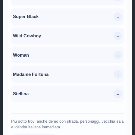
Super Black
→
Wild Cowboy
→
Woman
→
Madame Fortuna
→
Stellina
→
Più sotto trovi anche demo con strada, personaggi, vecchia sala
e identità italiana immediata.