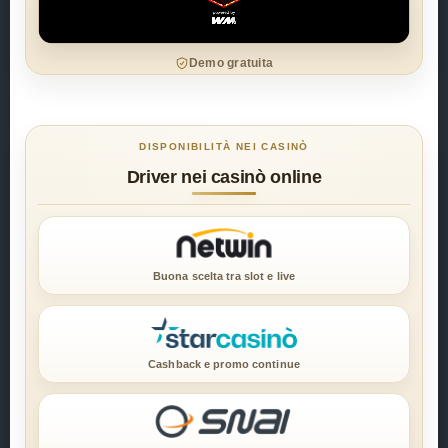
Demo gratuita
DISPONIBILITÀ NEI CASINÒ
Driver nei casinò online
Buona scelta tra slot e live
Cashback e promo continue