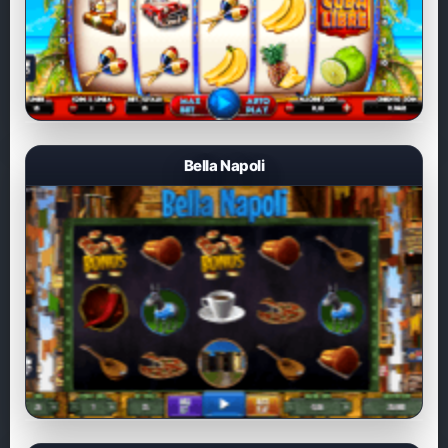
Bella Napoli