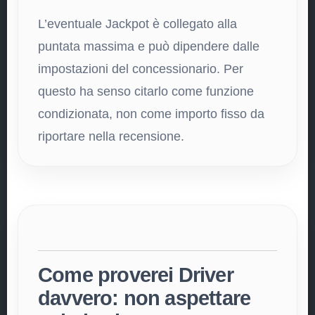
L’eventuale Jackpot è collegato alla
puntata massima e può dipendere dalle
impostazioni del concessionario. Per
questo ha senso citarlo come funzione
condizionata, non come importo fisso da
riportare nella recensione.
Come proverei Driver
davvero: non aspettare