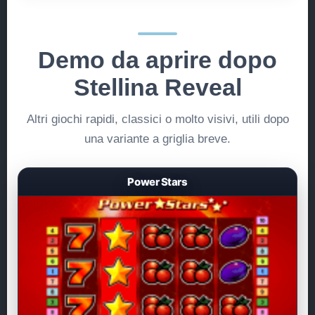
Demo da aprire dopo
Stellina Reveal
Altri giochi rapidi, classici o molto visivi, utili dopo
una variante a griglia breve.
Power Stars