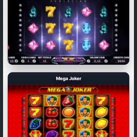
Mega Joker