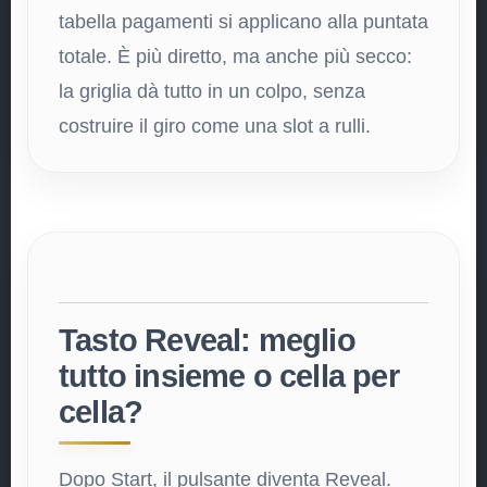
tabella pagamenti si applicano alla puntata
totale. È più diretto, ma anche più secco:
la griglia dà tutto in un colpo, senza
costruire il giro come una slot a rulli.
Tasto Reveal: meglio
tutto insieme o cella per
cella?
Dopo Start, il pulsante diventa Reveal.