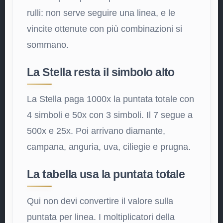
rulli: non serve seguire una linea, e le
vincite ottenute con più combinazioni si
sommano.
La Stella resta il simbolo alto
La Stella paga 1000x la puntata totale con
4 simboli e 50x con 3 simboli. Il 7 segue a
500x e 25x. Poi arrivano diamante,
campana, anguria, uva, ciliegie e prugna.
La tabella usa la puntata totale
Qui non devi convertire il valore sulla
puntata per linea. I moltiplicatori della