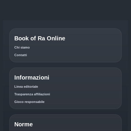
Book of Ra Online
Chi siamo
Contatti
Informazioni
Linea editoriale
Trasparenza affiliazioni
Gioco responsabile
Norme