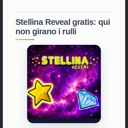
Stellina Reveal gratis: qui
non girano i rulli